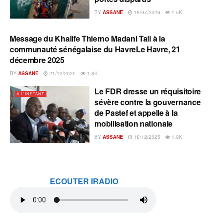
BY
ASSANE
18/07/2026
1.5K
Message du Khalife Thierno Madani Tall à la
A L'INSTANT
communauté sénégalaise du HavreLe Havre, 21
décembre 2025
BY
ASSANE
21/12/2025
1.8K
Le FDR dresse un réquisitoire
A L'INSTANT
sévère contre la gouvernance
de Pastef et appelle à la
mobilisation nationale
BY
ASSANE
18/12/2025
1.9K
ECOUTER IRADIO