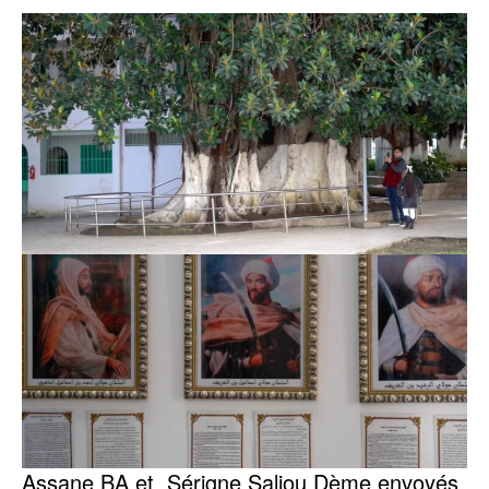
Assane BA et Sérigne Saliou Dème envoyés