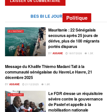
BES BI LE JOUR
Politique
Mauritanie : 22 Sénégalais
A L'INSTANT
secourus après 25 jours de
dérive, plus de 100 migrants
portés disparus
BY
ASSANE
18/07/2026
1.5K
Message du Khalife Thierno Madani Tall à la
A L'INSTANT
communauté sénégalaise du HavreLe Havre, 21
décembre 2025
BY
ASSANE
21/12/2025
1.8K
Le FDR dresse un réquisitoire
A L'INSTANT
sévère contre la gouvernance
de Pastef et appelle à la
mobilisation nationale