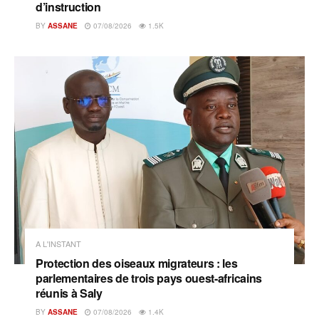
d’instruction
BY
ASSANE
07/08/2026
1.5K
A L'INSTANT
Protection des oiseaux migrateurs : les
parlementaires de trois pays ouest-africains
réunis à Saly
BY
ASSANE
07/08/2026
1.4K