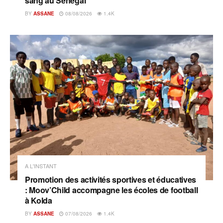
sang au Sénégal
BY
ASSANE
08/08/2026
1.4K
A L'INSTANT
Promotion des activités sportives et éducatives
: Moov’Child accompagne les écoles de football
à Kolda
BY
ASSANE
07/08/2026
1.4K