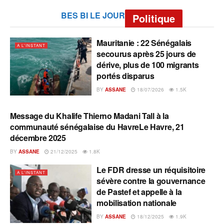
BES BI LE JOUR
Politique
Mauritanie : 22 Sénégalais
A L'INSTANT
secourus après 25 jours de
dérive, plus de 100 migrants
portés disparus
BY
ASSANE
18/07/2026
1.5K
Message du Khalife Thierno Madani Tall à la
A L'INSTANT
communauté sénégalaise du HavreLe Havre, 21
décembre 2025
BY
ASSANE
21/12/2025
1.8K
Le FDR dresse un réquisitoire
A L'INSTANT
sévère contre la gouvernance
de Pastef et appelle à la
mobilisation nationale
BY
ASSANE
18/12/2025
1.9K