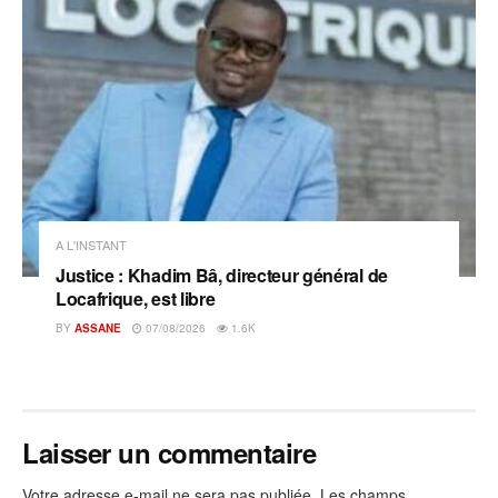
A L'INSTANT
Justice : Khadim Bâ, directeur général de
Locafrique, est libre
BY
ASSANE
07/08/2026
1.6K
Laisser un commentaire
Votre adresse e-mail ne sera pas publiée.
Les champs