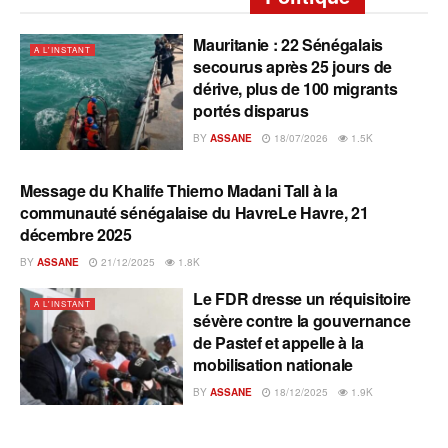
Mauritanie : 22 Sénégalais
A L'INSTANT
secourus après 25 jours de
dérive, plus de 100 migrants
portés disparus
BY
ASSANE
18/07/2026
1.5K
Message du Khalife Thierno Madani Tall à la
A L'INSTANT
communauté sénégalaise du HavreLe Havre, 21
décembre 2025
BY
ASSANE
21/12/2025
1.8K
Le FDR dresse un réquisitoire
A L'INSTANT
sévère contre la gouvernance
de Pastef et appelle à la
mobilisation nationale
BY
ASSANE
18/12/2025
1.9K