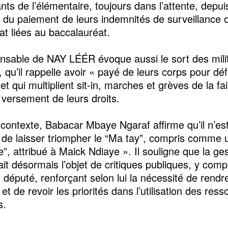
nts de l’élémentaire, toujours dans l’attente, depui
, du paiement de leurs indemnités de surveillance 
at liées au baccalauréat.
nsable de NAY LÉÉR évoque aussi le sort des milit
, qu’il rappelle avoir « payé de leurs corps pour dé
 et qui multiplient sit-in, marches et grèves de la f
e versement de leurs droits.
contexte, Babacar Mbaye Ngaraf affirme qu’il n’es
 de laisser triompher le “Ma tay”, compris comme 
e”, attribué à Maick Ndiaye ». Il souligne que la ge
ait désormais l’objet de critiques publiques, y comp
n député, renforçant selon lui la nécessité de rendr
t de revoir les priorités dans l’utilisation des res
s.