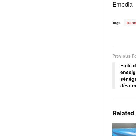
Emedia
Tags:
Baba
Previous P
Fuite d
enseig
sénéga
désor
Related