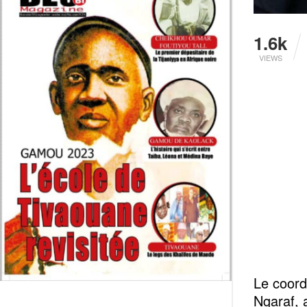
1.6k
VIEWS
Le coor
Ngaraf, a