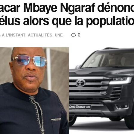
car Mbaye Ngaraf dénonce
élus alors que la populati
0
n
A L'INSTANT
,
ACTUALITÉS
,
UNE