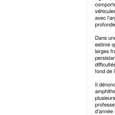
comporte
véhicule
avec l’a
profondes
Dans une
estime q
larges f
persista
difficult
fond de 
Il dénon
amphithé
plusieur
professeu
d’année 