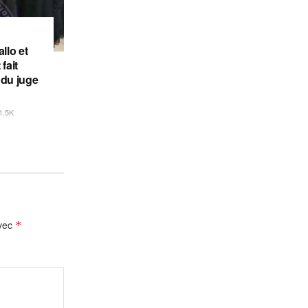
llo et
fait
 du juge
1.5K
avec
*