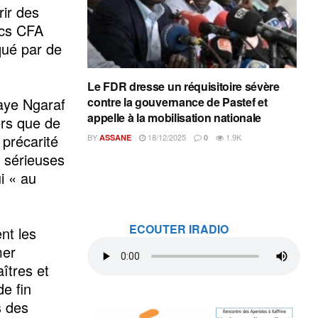
rir des
ncs CFA
qué par de
Le FDR dresse un réquisitoire sévère
aye Ngaraf
contre la gouvernance de Pastef et
appelle à la mobilisation nationale
ors que de
 précarité
BY
18/12/2025
1.9K
ASSANE
0
e sérieuses
ui « au
ECOUTER IRADIO
nt les
mer
îtres et
de fin
s des