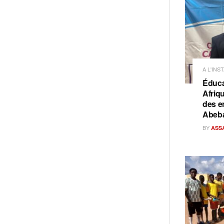
A L'INS
Éduca
Afriq
des e
Abeb
BY
ASS