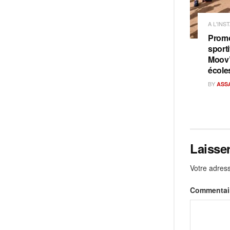
A L'INS
Promo
sporti
Moov’
école
BY
ASS
Laisse
Votre adress
Commentai