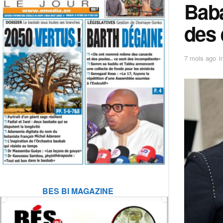
Baba
des 
7 mois ago
i
BES BI MAGAZINE