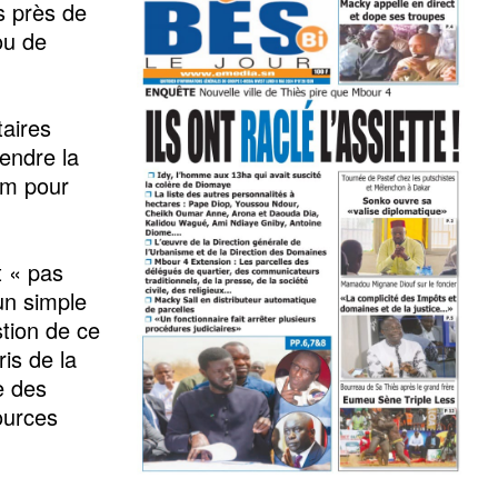
s près de
ou de
aires
fendre la
aim pour
t « pas
un simple
stion de ce
ris de la
e des
sources