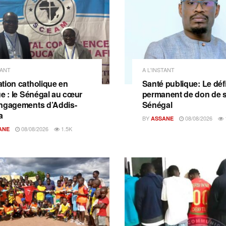
TANT
A L'INSTANT
tion catholique en
Santé publique: Le déf
ue : le Sénégal au cœur
permanent de don de 
ngagements d’Addis-
Sénégal
a
BY
08/08/2026
ASSANE
08/08/2026
1.5K
ANE