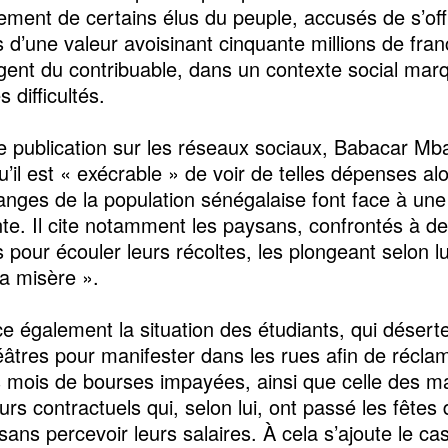
ment de certains élus du peuple, accusés de s’off
s d’une valeur avoisinant cinquante millions de fra
rgent du contribuable, dans un contexte social mar
 difficultés.
 publication sur les réseaux sociaux, Babacar Mb
u’il est « exécrable » de voir de telles dépenses al
ranges de la population sénégalaise font face à une
nte. Il cite notamment les paysans, confrontés à d
és pour écouler leurs récoltes, les plongeant selon l
la misère ».
ce également la situation des étudiants, qui déserte
âtres pour manifester dans les rues afin de récla
s mois de bourses impayées, ainsi que celle des ma
rs contractuels qui, selon lui, ont passé les fêtes 
sans percevoir leurs salaires. À cela s’ajoute le ca