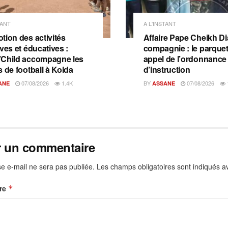
TANT
A L'INSTANT
tion des activités
Affaire Pape Cheikh Dia
ves et éducatives :
compagnie : le parquet 
Child accompagne les
appel de l’ordonnance
s de football à Kolda
d’instruction
07/08/2026
1.4K
BY
07/08/2026
ANE
ASSANE
r un commentaire
e e-mail ne sera pas publiée.
Les champs obligatoires sont indiqués 
re
*