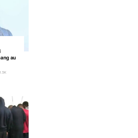
i
sang au
1.5K