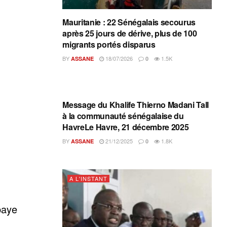
Mauritanie : 22 Sénégalais secourus
après 25 jours de dérive, plus de 100
migrants portés disparus
BY
18/07/2026
1.5K
ASSANE
0
A L'INSTANT
Message du Khalife Thierno Madani Tall
à la communauté sénégalaise du
HavreLe Havre, 21 décembre 2025
BY
21/12/2025
1.8K
ASSANE
0
A L'INSTANT
baye