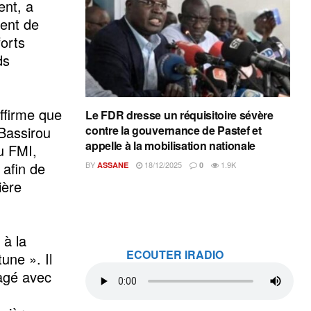
ent, a
dent de
forts
ds
ffirme que
Le FDR dresse un réquisitoire sévère
Bassirou
contre la gouvernance de Pastef et
appelle à la mobilisation nationale
u FMI,
 afin de
BY
18/12/2025
1.9K
ASSANE
0
ière
 à la
ECOUTER IRADIO
une ». Il
gagé avec