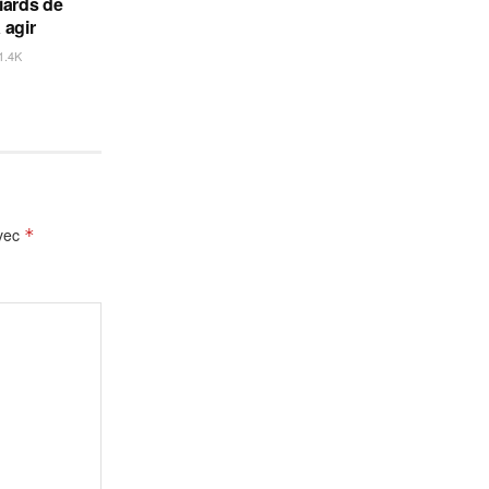
liards de
 agir
1.4K
avec
*