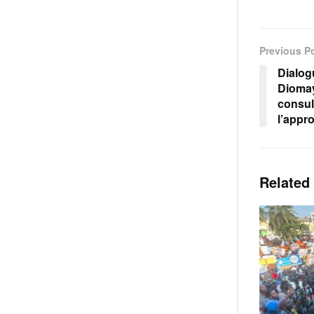
Previous P
Dialog
Diomay
consul
l’appr
Related