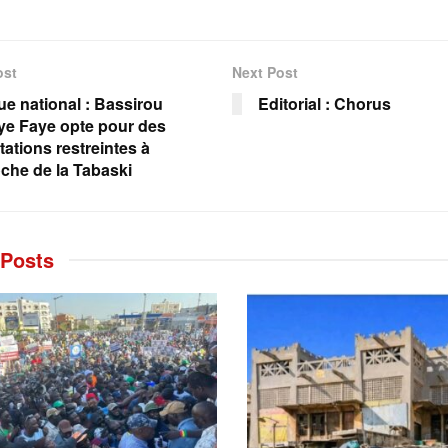
ost
Next Post
ue national : Bassirou
Editorial : Chorus
e Faye opte pour des
tations restreintes à
oche de la Tabaski
Posts