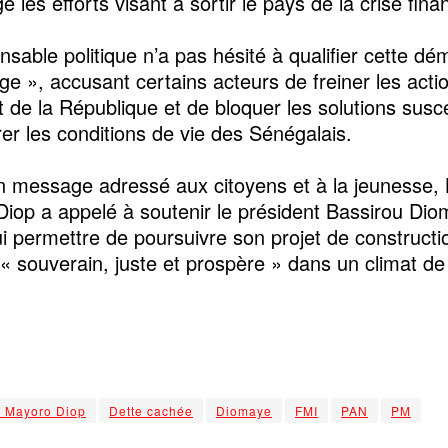
 les efforts visant à sortir le pays de la crise fina
nsable politique n’a pas hésité à qualifier cette d
ge », accusant certains acteurs de freiner les acti
t de la République et de bloquer les solutions susc
rer les conditions de vie des Sénégalais.
 message adressé aux citoyens et à la jeunesse,
iop a appelé à soutenir le président Bassirou Di
lui permettre de poursuivre son projet de constructi
« souverain, juste et prospère » dans un climat de
 Mayoro Diop
Dette cachée
Diomaye
FMI
PAN
PM