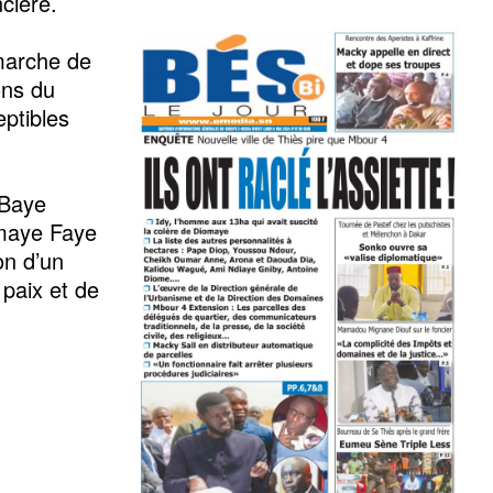
ncière.
émarche de
ons du
eptibles
 Baye
omaye Faye
on d’un
 paix et de