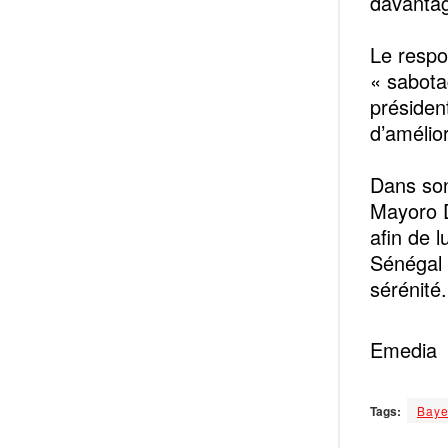
davantage
Le respo
« sabota
présiden
d’amélio
Dans son
Mayoro D
afin de 
Sénégal 
sérénité.
Emedia
Tags:
Baye