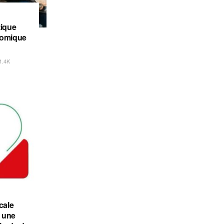
tique
nomique
1.4K
cale
 une