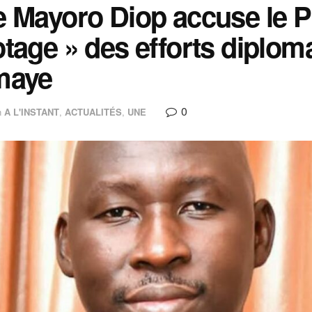
 Mayoro Diop accuse le P
tage » des efforts diplom
maye
0
n
A L'INSTANT
,
ACTUALITÉS
,
UNE