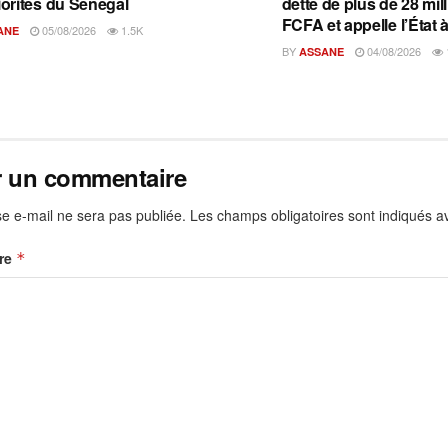
iorités du Sénégal
dette de plus de 28 mil
FCFA et appelle l’État à
05/08/2026
1.5K
ANE
BY
04/08/2026
ASSANE
r un commentaire
e e-mail ne sera pas publiée.
Les champs obligatoires sont indiqués 
re
*