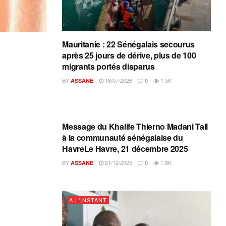
Mauritanie : 22 Sénégalais secourus
après 25 jours de dérive, plus de 100
migrants portés disparus
BY
18/07/2026
1.5K
ASSANE
0
A L'INSTANT
Message du Khalife Thierno Madani Tall
à la communauté sénégalaise du
HavreLe Havre, 21 décembre 2025
BY
21/12/2025
1.8K
ASSANE
0
A L'INSTANT