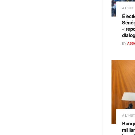
A L'INS
Électi
Sénég
« repo
dialo
BY
ASS
A L'INS
Banqu
milli