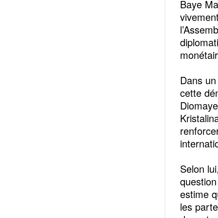
Baye May
vivement 
l’Assemb
diplomat
monétair
Dans un 
cette dé
Diomaye 
Kristali
renforcer
internati
Selon lui
question
estime qu
les part