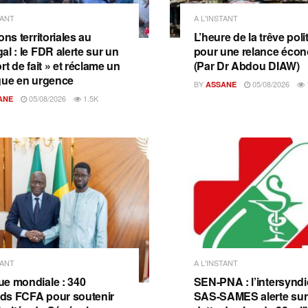
TANT
A L'INSTANT
ons territoriales au
L’heure de la trêve poli
al : le FDR alerte sur un
pour une relance éco
rt de fait » et réclame un
(Par Dr Abdou DIAW)
gue en urgence
BY
05/08/2026
ASSANE
05/08/2026
1.5K
ANE
TANT
A L'INSTANT
e mondiale : 340
SEN-PNA : l’intersyndi
ards FCFA pour soutenir
SAS-SAMES alerte sur