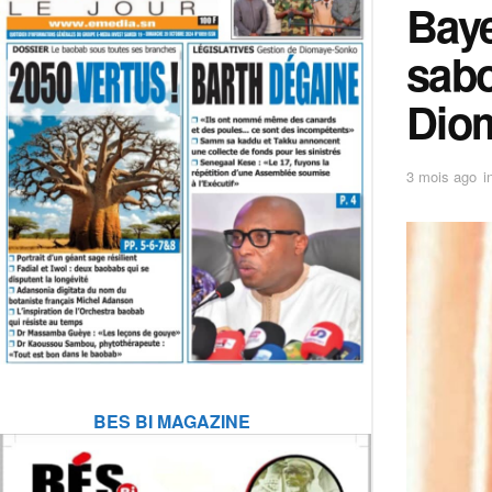
Baye
sabo
Dio
3 mois ago
i
BES BI MAGAZINE