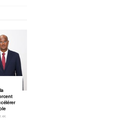
la
orcent
ccélérer
ole
1.4K