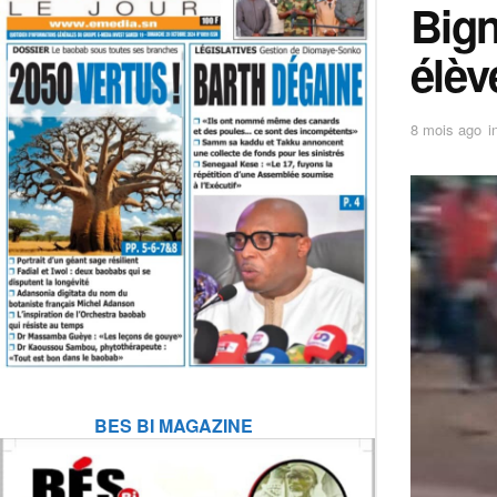
‎Big
élèv
8 mois ago
i
BES BI MAGAZINE