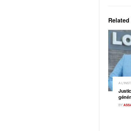
Related
A L'INS
Justi
généra
BY
ASS