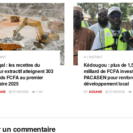
TANT
A L'INSTANT
l : les recettes du
Kédougou : plus de 1,
r extractif atteignent 303
milliard de FCFA invest
ards FCFA au premier
PACASEN pour renforc
tre 2025
développement local
07/08/2026
1.4K
BY
07/08/2026
ANE
ASSANE
r un commentaire