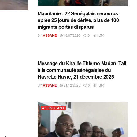
Mauritanie : 22 Sénégalais secourus
après 25 jours de dérive, plus de 100
migrants portés disparus
BY
18/07/2026
1.5K
ASSANE
0
A L'INSTANT
Message du Khalife Thierno Madani Tall
à la communauté sénégalaise du
HavreLe Havre, 21 décembre 2025
BY
21/12/2025
1.8K
ASSANE
0
A L'INSTANT