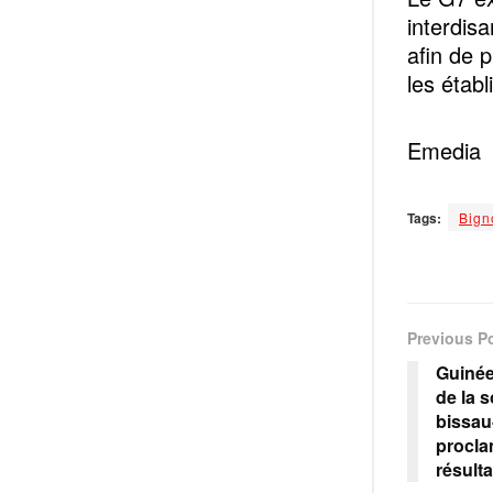
interdisa
afin de 
les étab
Emedia
Tags:
Bign
Previous P
Guinée
de la s
bissau
procla
résulta