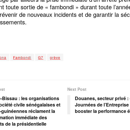
nt toute sortie de « fambondi » durant toute l’année
prévenir de nouveaux incidents et de garantir la séc
lissements.
ona
Fambondi
G7
grève
ost
Next Post
-Bissau : les organisations
‎Douanes, secteur privé :
ociété civile sénégalaises et
Journées de l’Entreprise
-guinéennes réclament la
booster la performance 
mation immédiate des
ts de la présidentielle