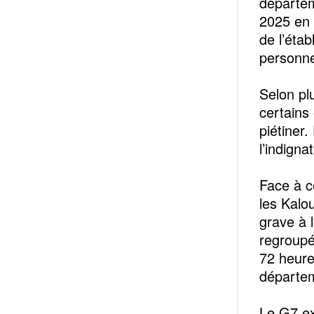
départem
2025 en 
de l’éta
personne
Selon pl
certains
piétiner
l’indign
Face à c
les Kalo
grave à 
regroupé
72 heure
départe
Le G7 ex