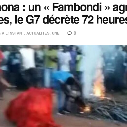
nona : un « Fambondi » ag
es, le G7 décrète 72 heure
0
n
A L'INSTANT
,
ACTUALITÉS
,
UNE