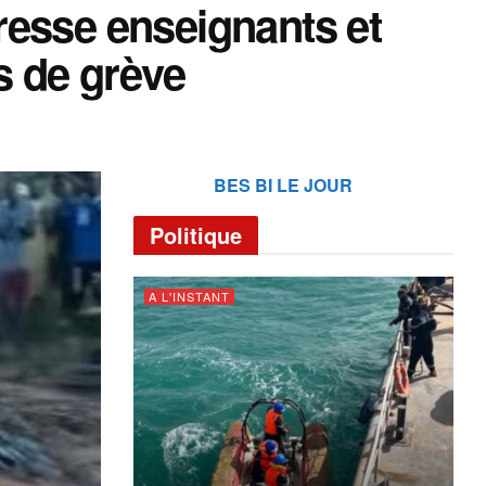
resse enseignants et
s de grève
BES BI LE JOUR
Politique
A L'INSTANT