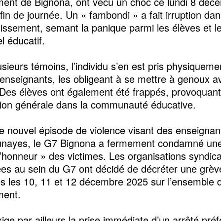
ent de Bignona, ont vécu un choc ce lundi 8 déc
fin de journée. Un « fambondi » a fait irruption dan
blissement, semant la panique parmi les élèves et l
l éducatif.
usieurs témoins, l’individu s’en est pris physiqueme
 enseignants, les obligeant à se mettre à genoux a
. Des élèves ont également été frappés, provoquant
ation générale dans la communauté éducative.
e nouvel épisode de violence visant des enseignan
unayes, le G7 Bignona a fermement condamné une 
l’honneur » des victimes. Les organisations syndic
es au sein du G7 ont décidé de décréter une grève
s les 10, 11 et 12 décembre 2025 sur l’ensemble 
ment.
ige par ailleurs la prise immédiate d’un arrêté préf