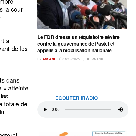
embre
s la cour
e
Le FDR dresse un réquisitoire sévère
nt à
contre la gouvernance de Pastef et
vant de les
appelle à la mobilisation nationale
BY
18/12/2025
1.9K
ASSANE
0
ts dans
« atteinte
ales
ECOUTER IRADIO
 totale de
du
ectoral