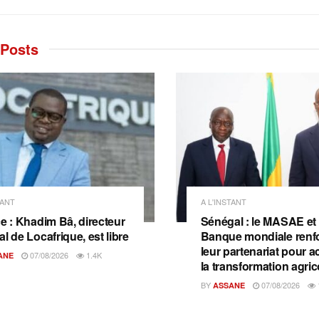
Posts
TANT
A L'INSTANT
ce : Khadim Bâ, directeur
Sénégal : le MASAE et 
l de Locafrique, est libre
Banque mondiale renf
leur partenariat pour a
07/08/2026
1.4K
ANE
la transformation agric
BY
07/08/2026
ASSANE