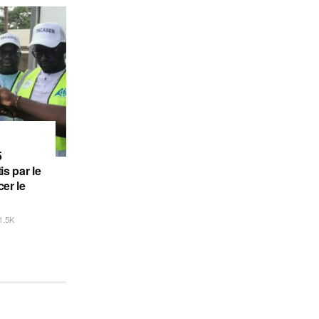
5
is par le
er le
1.5K