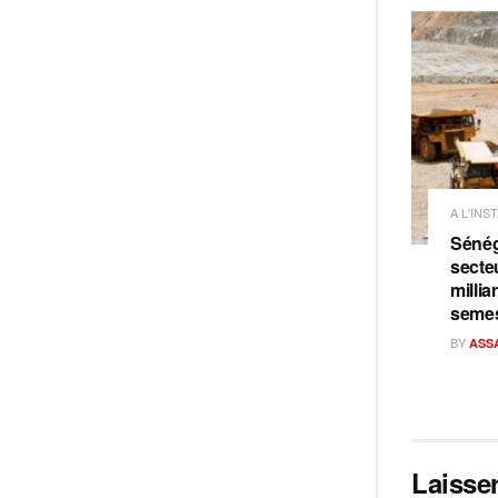
A L'INS
Sénéga
secteu
milli
semes
BY
ASS
Laisse