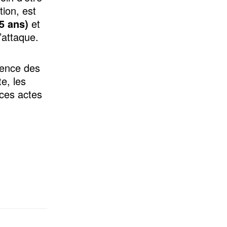
ion, est
5 ans)
et
l’attaque.
cence des
e, les
 ces actes