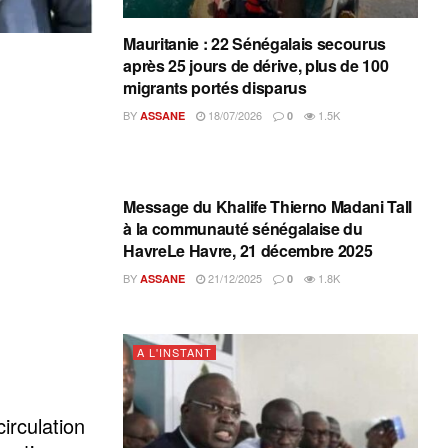
Mauritanie : 22 Sénégalais secourus
après 25 jours de dérive, plus de 100
migrants portés disparus
BY
18/07/2026
1.5K
ASSANE
0
A L'INSTANT
Message du Khalife Thierno Madani Tall
à la communauté sénégalaise du
HavreLe Havre, 21 décembre 2025
BY
21/12/2025
1.8K
ASSANE
0
A L'INSTANT
irculation