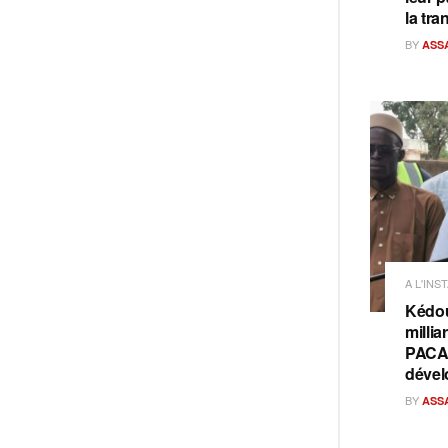
la tra
BY
ASS
A L'INS
Kédou
millia
PACAS
dével
BY
ASS