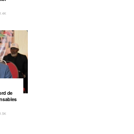
1.4K
ord de
onsables
1.5K