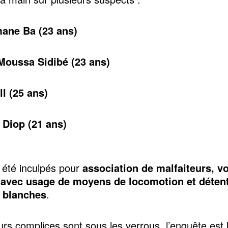
ane Ba (23 ans)
Moussa Sidibé (23 ans)
l (25 ans)
 Diop (21 ans)
 été inculpés pour
association de malfaiteurs, vo
 avec usage de moyens de locomotion et déten
 blanches
.
urs complices sont sous les verrous, l’enquête est l