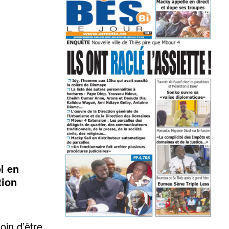
l en
tion
oin d’être