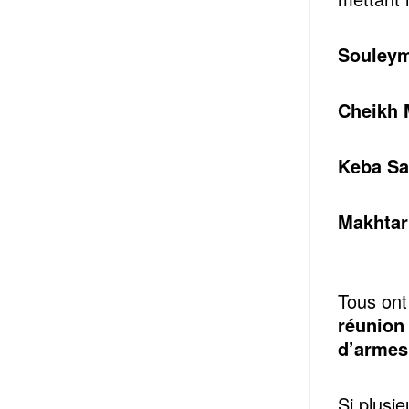
Souleym
Cheikh 
Keba Sal
Makhtar
Tous ont
réunion
d’armes
Si plusie