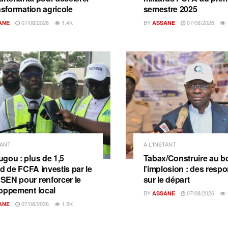
nsformation agricole
semestre 2025
07/08/2026
1.4K
BY
07/08/2026
ANE
ASSANE
TANT
A L'INSTANT
gou : plus de 1,5
Tabax/Construire au b
rd de FCFA investis par le
l’implosion : des resp
EN pour renforcer le
sur le départ
oppement local
BY
07/08/2026
ASSANE
07/08/2026
1.5K
ANE