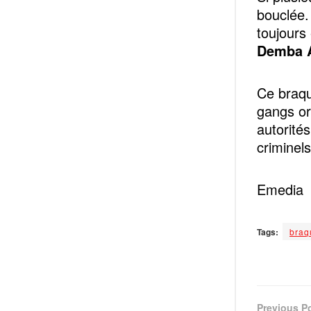
bouclée
toujours
Demba A
Ce braqu
gangs or
autorité
criminels
Emedia
Tags:
braq
Previous P