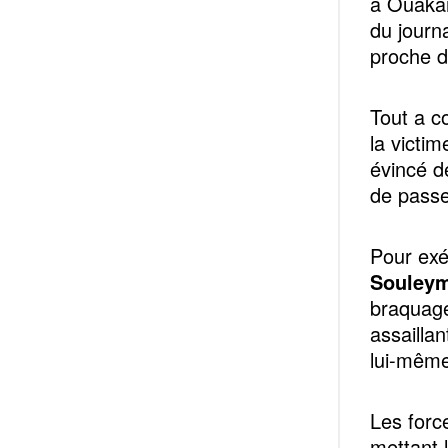
à Ouakam
du journ
proche d
Tout a c
la victi
évincé d
de passe
Pour exé
Souley
braquage
assailla
lui-mêm
Les forc
mettant 