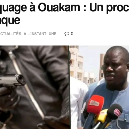
uage à Ouakam : Un proche
taque
0
ACTUALITÉS
,
A L'INSTANT
,
UNE