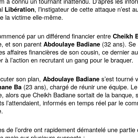
 a connu un tournant inattendu. D’après les info
al
Libération
, l’instigateur de cette attaque n’est a
e la victime elle-même.
ommencé par un différend financier entre
Cheikh 
me, et son parent
Abdoulaye Badiane
(32 ans). Se 
es affaires financières de son cousin, ce dernier au
r à l’action en recrutant un gang pour le braquer.
cuter son plan,
Abdoulaye Badiane
s’est tourné 
mane Ba
(23 ans), chargé de réunir une équipe. Le
, alors que Cheikh Badiane sortait de la banque, 
nts l’attendaient, informés en temps réel par le co
e.
es de l’ordre ont rapidement démantelé une partie
la main sur plusieurs suspects :