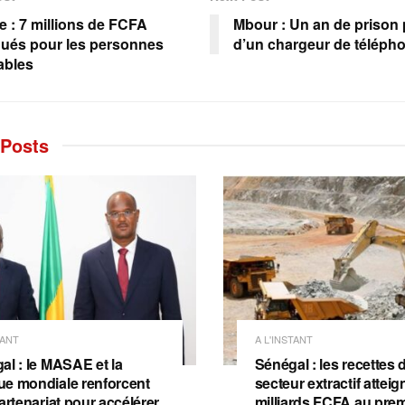
e : 7 millions de FCFA
Mbour : Un an de prison 
ués pour les personnes
d’un chargeur de téléph
ables
Posts
TANT
A L'INSTANT
al : le MASAE et la
Sénégal : les recettes 
e mondiale renforcent
secteur extractif attei
artenariat pour accélérer
milliards FCFA au prem