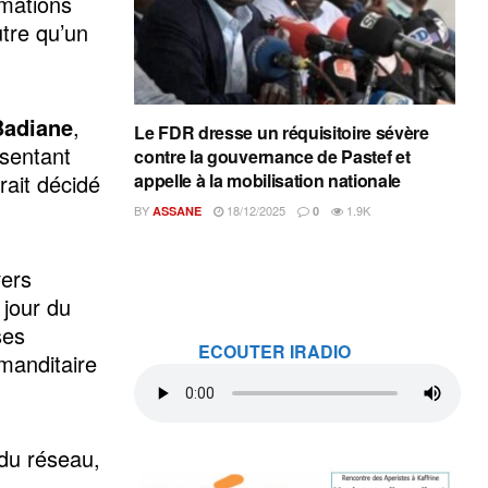
rmations
utre qu’un
Badiane
,
Le FDR dresse un réquisitoire sévère
sentant
contre la gouvernance de Pastef et
rait décidé
appelle à la mobilisation nationale
BY
18/12/2025
1.9K
ASSANE
0
vers
 jour du
ses
ECOUTER IRADIO
mmanditaire
 du réseau,