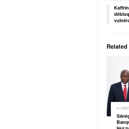
Kaffrin
débloq
vulnér
Related
A L'INS
Sénég
Banqu
leur p