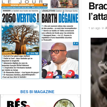
Braq
l’at
1 an ago
in
BES BI MAGAZINE