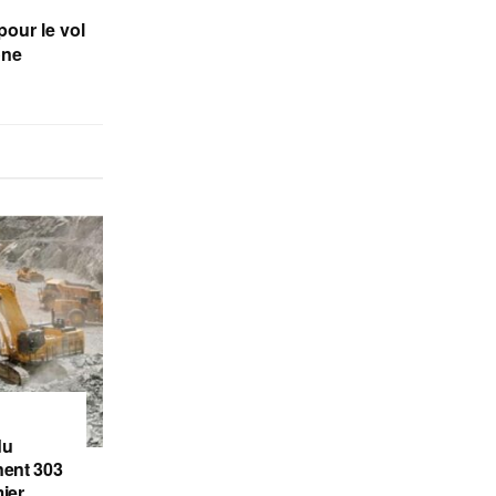
pour le vol
one
du
gnent 303
ier