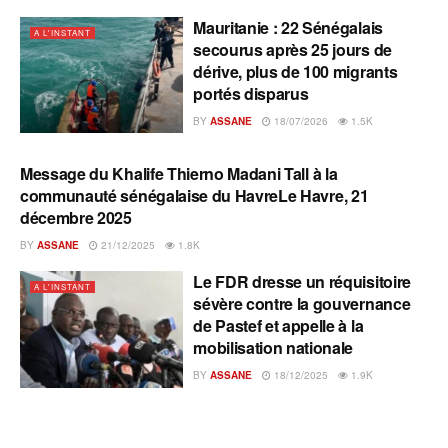
Mauritanie : 22 Sénégalais
A L'INSTANT
secourus après 25 jours de
dérive, plus de 100 migrants
portés disparus
BY
ASSANE
18/07/2026
1.5K
Message du Khalife Thierno Madani Tall à la
A L'INSTANT
communauté sénégalaise du HavreLe Havre, 21
décembre 2025
BY
ASSANE
21/12/2025
1.8K
Le FDR dresse un réquisitoire
A L'INSTANT
sévère contre la gouvernance
de Pastef et appelle à la
mobilisation nationale
BY
ASSANE
18/12/2025
1.9K