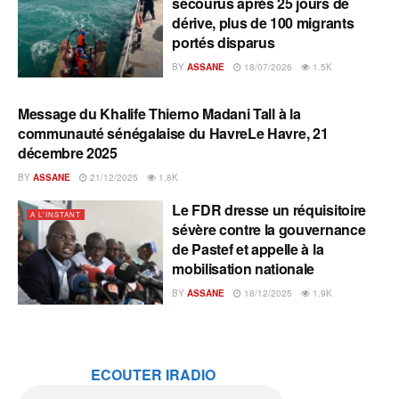
secourus après 25 jours de
dérive, plus de 100 migrants
portés disparus
BY
ASSANE
18/07/2026
1.5K
Message du Khalife Thierno Madani Tall à la
A L'INSTANT
communauté sénégalaise du HavreLe Havre, 21
décembre 2025
BY
ASSANE
21/12/2025
1.8K
Le FDR dresse un réquisitoire
A L'INSTANT
sévère contre la gouvernance
de Pastef et appelle à la
mobilisation nationale
BY
ASSANE
18/12/2025
1.9K
ECOUTER IRADIO