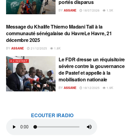
portés disparus
BY
ASSANE
18/07/2026
1.5K
Message du Khalife Thierno Madani Tall à la
A L'INSTANT
communauté sénégalaise du HavreLe Havre, 21
décembre 2025
BY
ASSANE
21/12/2025
1.8K
Le FDR dresse un réquisitoire
A L'INSTANT
sévère contre la gouvernance
de Pastef et appelle à la
mobilisation nationale
BY
ASSANE
18/12/2025
1.9K
ECOUTER IRADIO