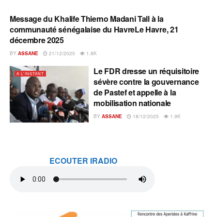
Message du Khalife Thierno Madani Tall à la
A L'INSTANT
communauté sénégalaise du HavreLe Havre, 21
décembre 2025
BY
ASSANE
21/12/2025
1.8K
Le FDR dresse un réquisitoire
A L'INSTANT
sévère contre la gouvernance
de Pastef et appelle à la
mobilisation nationale
BY
ASSANE
18/12/2025
1.9K
ECOUTER IRADIO