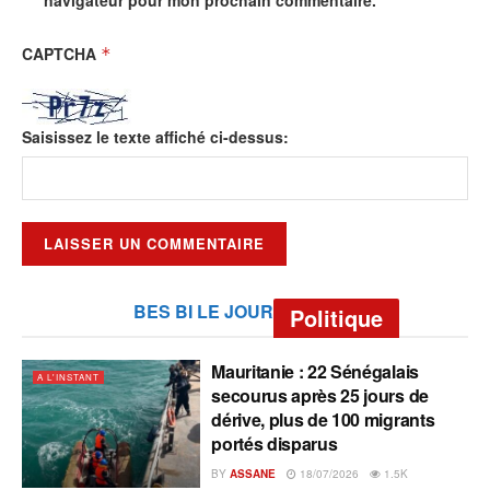
CAPTCHA
*
Saisissez le texte affiché ci-dessus:
BES BI LE JOUR
Politique
Mauritanie : 22 Sénégalais
A L'INSTANT
secourus après 25 jours de
dérive, plus de 100 migrants
portés disparus
BY
ASSANE
18/07/2026
1.5K