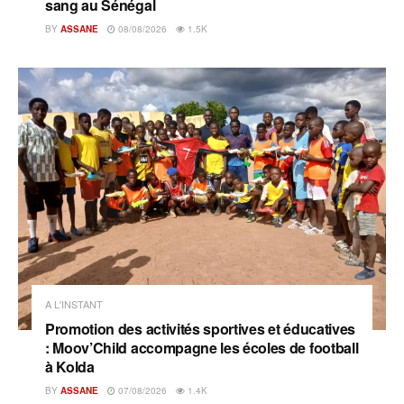
sang au Sénégal
BY
ASSANE
08/08/2026
1.5K
A L'INSTANT
Promotion des activités sportives et éducatives
: Moov’Child accompagne les écoles de football
à Kolda
BY
ASSANE
07/08/2026
1.4K