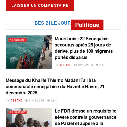
BES BI LE JOUR
Politique
Mauritanie : 22 Sénégalais
A L'INSTANT
secourus après 25 jours de
dérive, plus de 100 migrants
portés disparus
BY
ASSANE
18/07/2026
1.5K
Message du Khalife Thierno Madani Tall à la
A L'INSTANT
communauté sénégalaise du HavreLe Havre, 21
décembre 2025
BY
ASSANE
21/12/2025
1.8K
Le FDR dresse un réquisitoire
A L'INSTANT
sévère contre la gouvernance
de Pastef et appelle à la