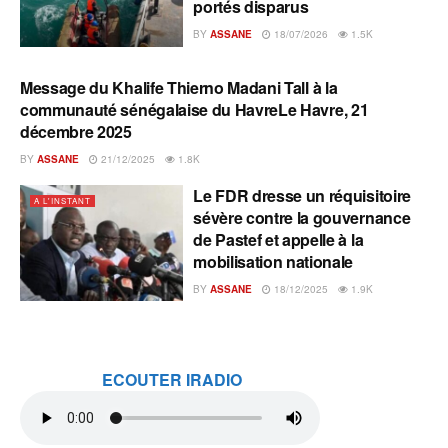
portés disparus
BY
ASSANE
18/07/2026
1.5K
Message du Khalife Thierno Madani Tall à la
A L'INSTANT
communauté sénégalaise du HavreLe Havre, 21
décembre 2025
BY
ASSANE
21/12/2025
1.8K
Le FDR dresse un réquisitoire
A L'INSTANT
sévère contre la gouvernance
de Pastef et appelle à la
mobilisation nationale
BY
ASSANE
18/12/2025
1.9K
ECOUTER IRADIO