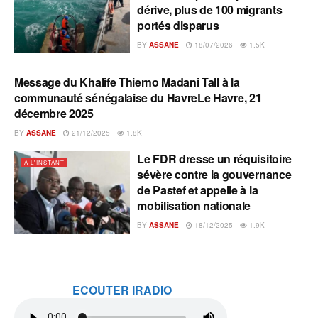
dérive, plus de 100 migrants
portés disparus
BY
ASSANE
18/07/2026
1.5K
Message du Khalife Thierno Madani Tall à la
A L'INSTANT
communauté sénégalaise du HavreLe Havre, 21
décembre 2025
BY
ASSANE
21/12/2025
1.8K
Le FDR dresse un réquisitoire
A L'INSTANT
sévère contre la gouvernance
de Pastef et appelle à la
mobilisation nationale
BY
ASSANE
18/12/2025
1.9K
ECOUTER IRADIO