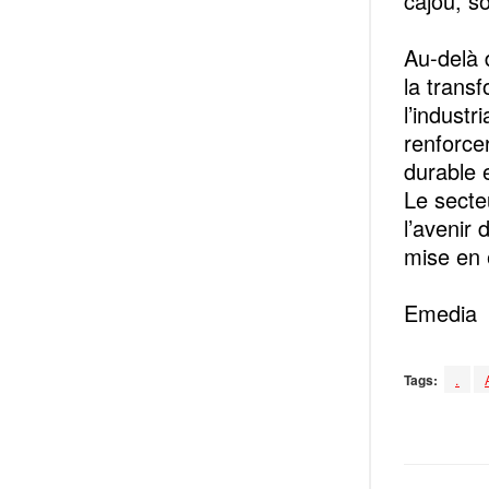
cajou, so
Au-delà 
la transf
l’industr
renforce
durable 
Le secte
l’avenir 
mise en 
Emedia
Tags:
.