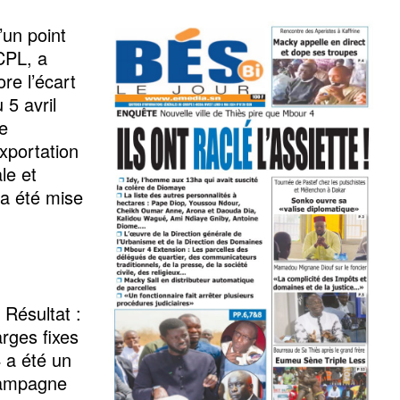
’un point
CPL, a
ore l’écart
 5 avril
re
xportation
le et
’a été mise
 Résultat :
arges fixes
 a été un
 campagne