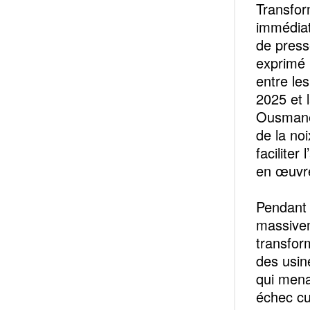
Transfor
immédiat
de press
exprimé l
entre les
2025 et l
Ousmane 
de la no
facilite
en œuvre
Pendant 
massivem
transfor
des usin
qui mena
échec cu