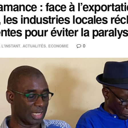
mance : face à l’exportat
, les industries locales r
ntes pour éviter la paralys
0
 L'INSTANT
,
ACTUALITÉS
,
ECONOMIE