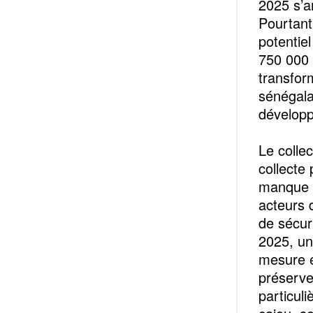
2025 s’a
Pourtant
potentie
750 000 
transfor
sénégalai
développ
Le colle
collecte 
manque d
acteurs 
de sécur
2025, un
mesure e
préserve
particul