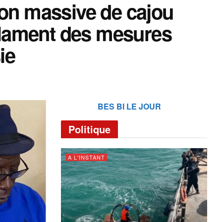
ion massive de cajou
éclament des mesures
ie
BES BI LE JOUR
Politique
A L'INSTANT