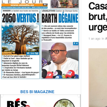
Casa
brut
urge
1 an ago
in
A
BES BI MAGAZINE