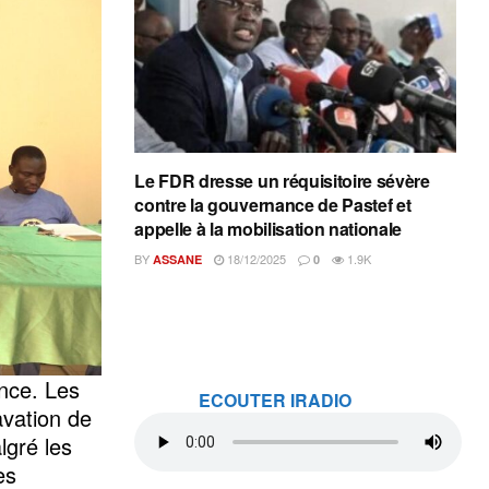
Le FDR dresse un réquisitoire sévère
contre la gouvernance de Pastef et
appelle à la mobilisation nationale
BY
18/12/2025
1.9K
ASSANE
0
nce. Les
ECOUTER IRADIO
avation de
lgré les
es