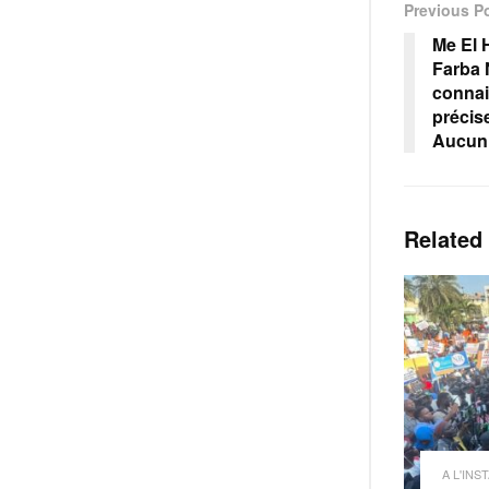
Previous P
Me El 
Farba 
connai
précise
Aucun 
Related
A L'INS