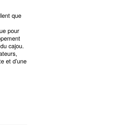
llent que
que pour
oppement
 du cajou.
ateurs,
te et d’une