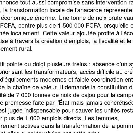
nnonce tout aussi compromise sans intervention ra
, la transformation locale de l’anacarde représente
l économique énorme. Une tonne de noix brute vau
FCFA, contre plus de 1 500 000 FCFA lorsqu’elle e
mée localement. Cette valeur ajoutée profite à l’é
se à travers la création d’emplois, la fiscalité et le
ement rural.
ctif pointe du doigt plusieurs freins : absence d’un
priorisant les transformateurs, accès difficile au cré
’équipements modernes et faible coordination ent
de la chaîne de valeur. Il demande la constitution d
ité de 7 000 tonnes de noix de cajou pour la cam
e promesse faite par l’État mais jamais concrétisé
st jugée indispensable pour sauver les unités rest
r plus de 1 000 emplois directs. Les femmes,
ièrement actives dans la transformation de la pom