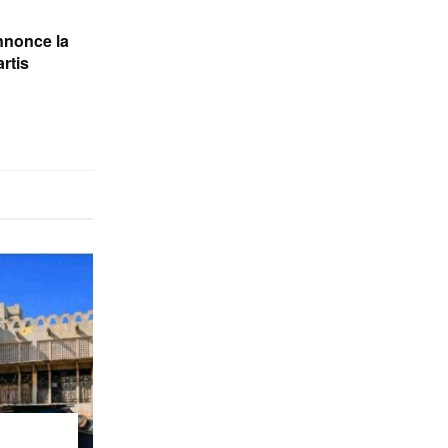
nnonce la
rtis