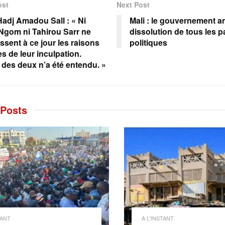
ost
Next Post
Hadj Amadou Sall : « Ni
Mali : le gouvernement a
Ngom ni Tahirou Sarr ne
dissolution de tous les pa
ssent à ce jour les raisons
politiques
s de leur inculpation.
des deux n’a été entendu. »
Posts
TANT
A L'INSTANT