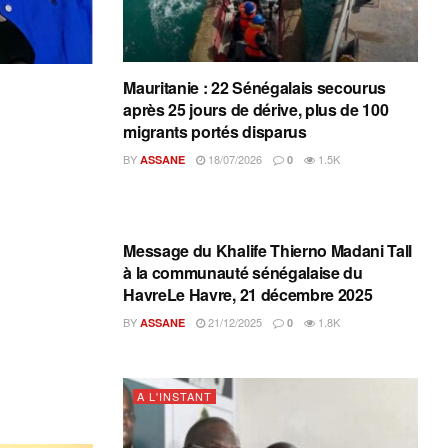
Mauritanie : 22 Sénégalais secourus
après 25 jours de dérive, plus de 100
migrants portés disparus
BY
18/07/2026
1.5K
ASSANE
0
A L'INSTANT
Message du Khalife Thierno Madani Tall
à la communauté sénégalaise du
HavreLe Havre, 21 décembre 2025
BY
21/12/2025
1.8K
ASSANE
0
A L'INSTANT