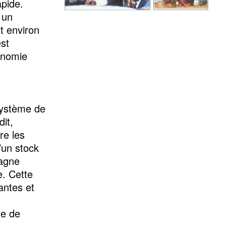
pide.
 un
t environ
st
conomie
 système de
dit,
re les
’un stock
pagne
e. Cette
antes et
me de