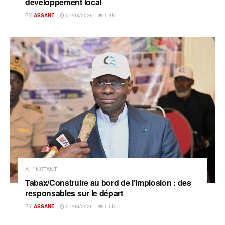
développement local
BY
ASSANE
07/08/2026
1.4K
A L'INSTANT
Tabax/Construire au bord de l’implosion : des
responsables sur le départ
BY
ASSANE
07/08/2026
1.5K