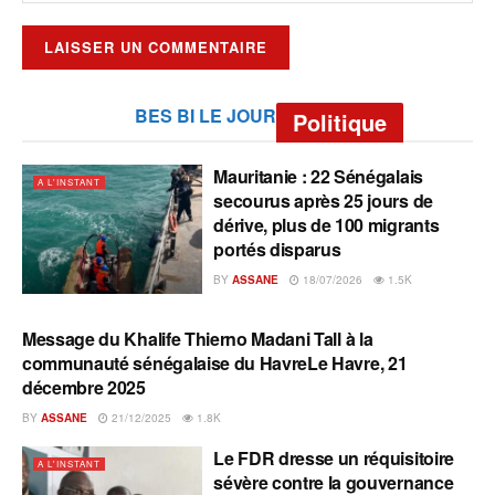
BES BI LE JOUR
Politique
Mauritanie : 22 Sénégalais
A L'INSTANT
secourus après 25 jours de
dérive, plus de 100 migrants
portés disparus
BY
ASSANE
18/07/2026
1.5K
Message du Khalife Thierno Madani Tall à la
A L'INSTANT
communauté sénégalaise du HavreLe Havre, 21
décembre 2025
BY
ASSANE
21/12/2025
1.8K
Le FDR dresse un réquisitoire
A L'INSTANT
sévère contre la gouvernance