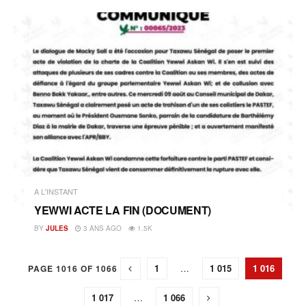
A L'INSTANT
YEWWI ACTE LA FIN (DOCUMENT)
BY
JULES
3 ANS AGO
1.5K
1
…
1 015
1 016
PAGE 1016 OF 1066
1 017
…
1 066