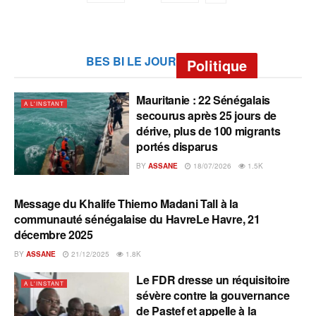
BES BI LE JOUR
Politique
Mauritanie : 22 Sénégalais
A L'INSTANT
secourus après 25 jours de
dérive, plus de 100 migrants
portés disparus
BY
ASSANE
18/07/2026
1.5K
Message du Khalife Thierno Madani Tall à la
A L'INSTANT
communauté sénégalaise du HavreLe Havre, 21
décembre 2025
BY
ASSANE
21/12/2025
1.8K
Le FDR dresse un réquisitoire
A L'INSTANT
sévère contre la gouvernance
de Pastef et appelle à la