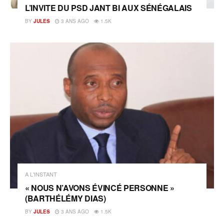
L’INVITE DU PSD JANT BI AUX SÉNÉGALAIS
BY
JULES
3 ANS AGO
1.5K
A L'INSTANT
« NOUS N’AVONS ÉVINCÉ PERSONNE »
(BARTHÉLÉMY DIAS)
BY
JULES
3 ANS AGO
1.5K