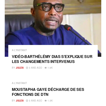
A L'INSTANT
VIDÉO-BARTHÉLÉMY DIAS S’EXPLIQUE SUR
LES CHANGEMENTS INTERVENUS
BY
JULES
3 ANS AGO
1.6K
A L'INSTANT
MOUSTAPHA GAYE DÉCHARGE DE SES
FONCTIONS DE DTN
BY
JULES
3 ANS AGO
1.5K