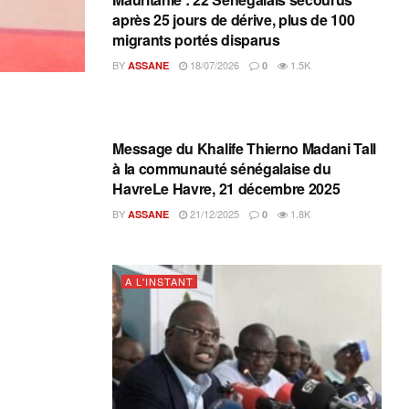
après 25 jours de dérive, plus de 100
migrants portés disparus
BY
18/07/2026
1.5K
ASSANE
0
A L'INSTANT
Message du Khalife Thierno Madani Tall
à la communauté sénégalaise du
HavreLe Havre, 21 décembre 2025
BY
21/12/2025
1.8K
ASSANE
0
A L'INSTANT