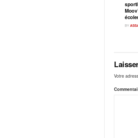
sporti
Moov’
école
BY
ASS
Laisse
Votre adress
Commentai