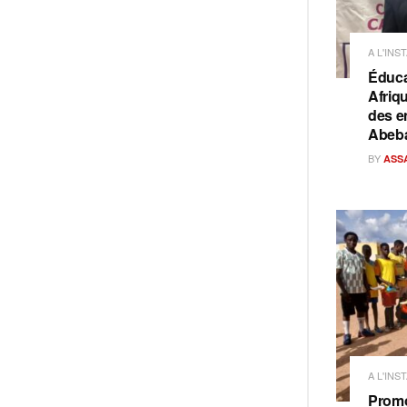
A L'INS
Éduca
Afriq
des e
Abeb
BY
ASS
A L'INS
Promo