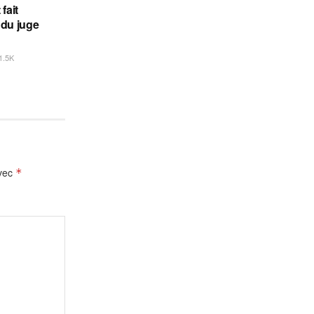
fait
 du juge
1.5K
avec
*