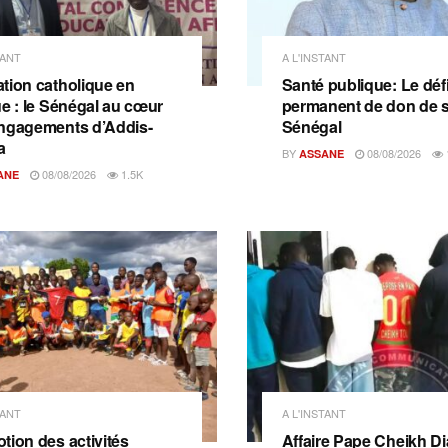
TANT
A L'INSTANT
tion catholique en
Santé publique: Le déf
ue : le Sénégal au cœur
permanent de don de 
ngagements d’Addis-
Sénégal
a
BY
08/08/2026
ASSANE
08/08/2026
1.5K
ANE
TANT
A L'INSTANT
tion des activités
Affaire Pape Cheikh Dia