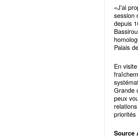
«J’ai pr
session 
depuis 1
Bassirou
homologu
Palais d
En visite
fraîchem
systémat
Grande c
peux vou
relation
priorités
Source 