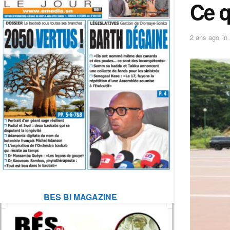
Ce q
2 ans ago
in
BES BI MAGAZINE