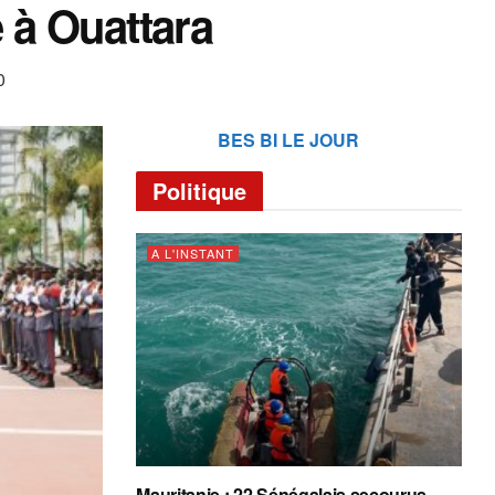
 à Ouattara
0
BES BI LE JOUR
Politique
A L'INSTANT
Mauritanie : 22 Sénégalais secourus