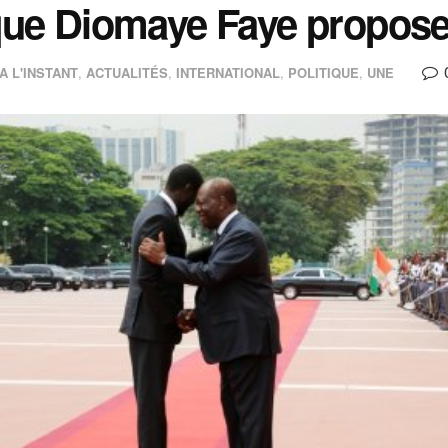
ue Diomaye Faye propose
A L'INSTANT
,
ACTUALITÉS
,
INTERNATIONAL
,
POLITIQUE
,
UNE