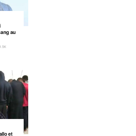
i
sang au
1.5K
llo et