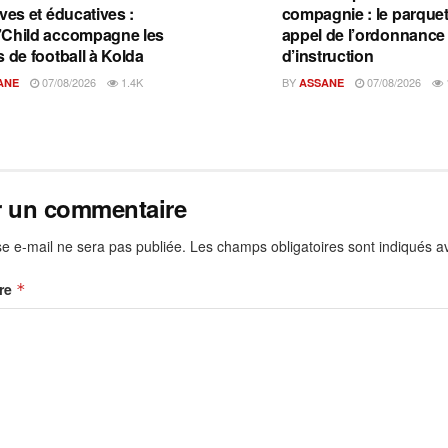
ves et éducatives :
compagnie : le parquet 
Child accompagne les
appel de l’ordonnance
s de football à Kolda
d’instruction
07/08/2026
1.4K
BY
07/08/2026
ANE
ASSANE
r un commentaire
e e-mail ne sera pas publiée.
Les champs obligatoires sont indiqués 
re
*