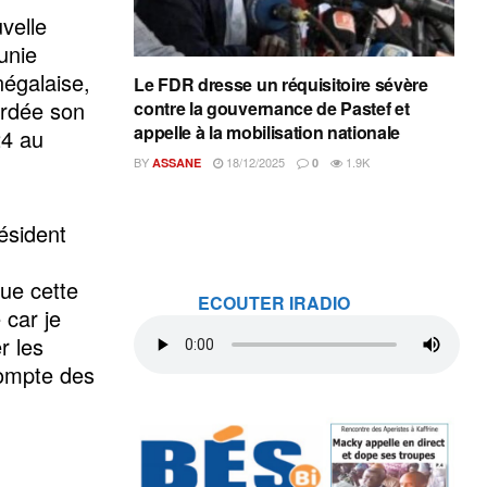
velle
unie
négalaise,
Le FDR dresse un réquisitoire sévère
ordée son
contre la gouvernance de Pastef et
appelle à la mobilisation nationale
24 au
BY
18/12/2025
1.9K
ASSANE
0
résident
ue cette
ECOUTER IRADIO
car je
r les
compte des