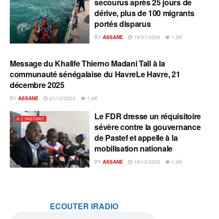
secourus après 25 jours de
dérive, plus de 100 migrants
portés disparus
BY
ASSANE
18/07/2026
1.5K
Message du Khalife Thierno Madani Tall à la
A L'INSTANT
communauté sénégalaise du HavreLe Havre, 21
décembre 2025
BY
ASSANE
21/12/2025
1.8K
Le FDR dresse un réquisitoire
A L'INSTANT
sévère contre la gouvernance
de Pastef et appelle à la
mobilisation nationale
BY
ASSANE
18/12/2025
1.9K
ECOUTER IRADIO