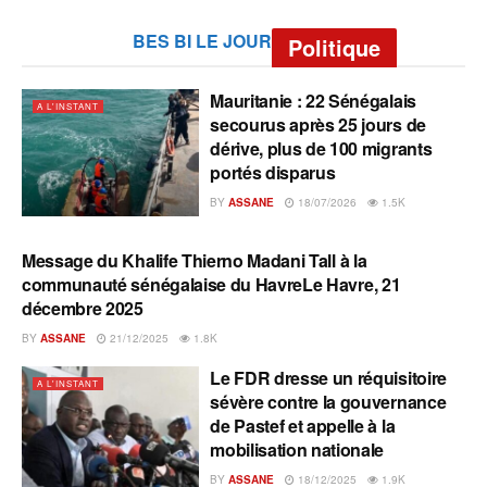
BES BI LE JOUR
Politique
Mauritanie : 22 Sénégalais
A L'INSTANT
secourus après 25 jours de
dérive, plus de 100 migrants
portés disparus
BY
ASSANE
18/07/2026
1.5K
Message du Khalife Thierno Madani Tall à la
A L'INSTANT
communauté sénégalaise du HavreLe Havre, 21
décembre 2025
BY
ASSANE
21/12/2025
1.8K
Le FDR dresse un réquisitoire
A L'INSTANT
sévère contre la gouvernance
de Pastef et appelle à la
mobilisation nationale
BY
ASSANE
18/12/2025
1.9K