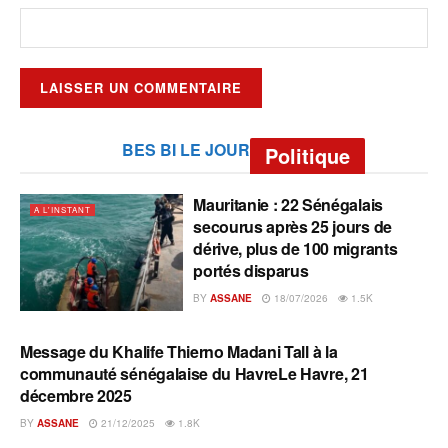
BES BI LE JOUR
Politique
Mauritanie : 22 Sénégalais
A L'INSTANT
secourus après 25 jours de
dérive, plus de 100 migrants
portés disparus
BY
ASSANE
18/07/2026
1.5K
Message du Khalife Thierno Madani Tall à la
A L'INSTANT
communauté sénégalaise du HavreLe Havre, 21
décembre 2025
BY
ASSANE
21/12/2025
1.8K