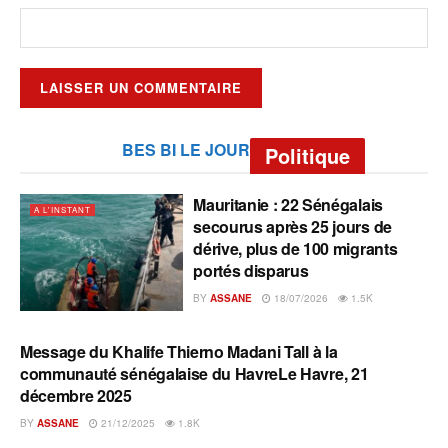
BES BI LE JOUR
Politique
Mauritanie : 22 Sénégalais
A L'INSTANT
secourus après 25 jours de
dérive, plus de 100 migrants
portés disparus
BY
ASSANE
18/07/2026
1.5K
Message du Khalife Thierno Madani Tall à la
A L'INSTANT
communauté sénégalaise du HavreLe Havre, 21
décembre 2025
BY
ASSANE
21/12/2025
1.8K