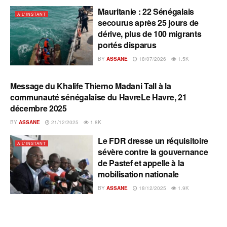
Mauritanie : 22 Sénégalais
A L'INSTANT
secourus après 25 jours de
dérive, plus de 100 migrants
portés disparus
BY
ASSANE
18/07/2026
1.5K
Message du Khalife Thierno Madani Tall à la
A L'INSTANT
communauté sénégalaise du HavreLe Havre, 21
décembre 2025
BY
ASSANE
21/12/2025
1.8K
Le FDR dresse un réquisitoire
A L'INSTANT
sévère contre la gouvernance
de Pastef et appelle à la
mobilisation nationale
BY
ASSANE
18/12/2025
1.9K