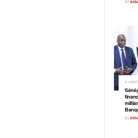
BY
ASS
A L'INS
Sénég
finan
milli
Banq
BY
ASS