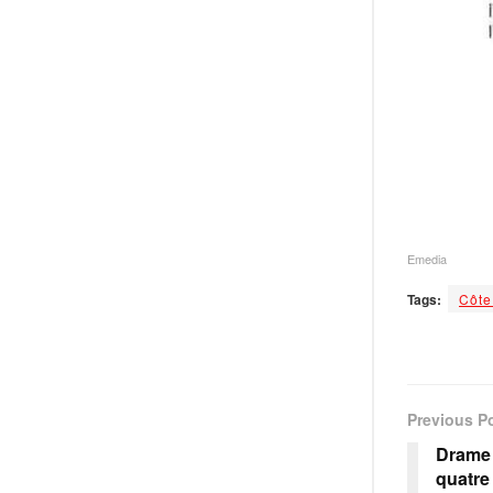
Emedia
Tags:
Côte
Previous P
Drame 
quatre