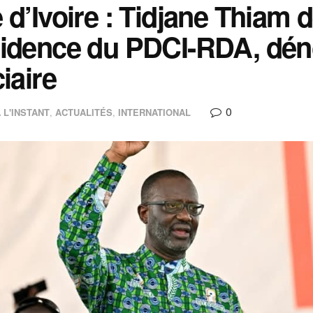
 d’Ivoire : Tidjane Thiam 
idence du PDCI-RDA, dén
ciaire
0
 L'INSTANT
,
ACTUALITÉS
,
INTERNATIONAL