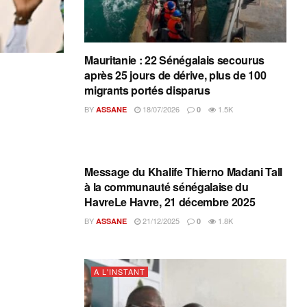
Mauritanie : 22 Sénégalais secourus
après 25 jours de dérive, plus de 100
migrants portés disparus
BY
18/07/2026
1.5K
ASSANE
0
A L'INSTANT
Message du Khalife Thierno Madani Tall
à la communauté sénégalaise du
HavreLe Havre, 21 décembre 2025
BY
21/12/2025
1.8K
ASSANE
0
A L'INSTANT