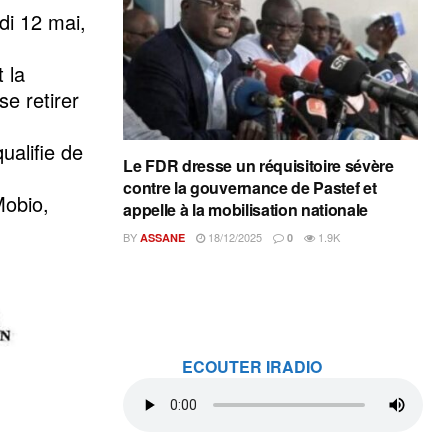
di 12 mai,
 la
se retirer
qualifie de
Le FDR dresse un réquisitoire sévère
contre la gouvernance de Pastef et
Mobio,
appelle à la mobilisation nationale
BY
18/12/2025
1.9K
ASSANE
0
ECOUTER IRADIO