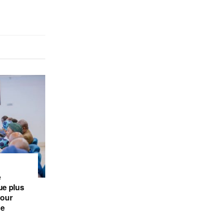
e
e plus
pour
de