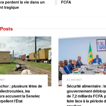
a perdent la vie dans un
FCFA
nt tragique
Posts
TANT
A L'INSTANT
chor : plusieurs têtes de
Sécurité alimentaire : l
 électrocutées, les
gouvernement débloqu
urs accusent la Senelec
de 7,2 milliards FCFA 
erpellent l’État
faire face à la période 
soudure