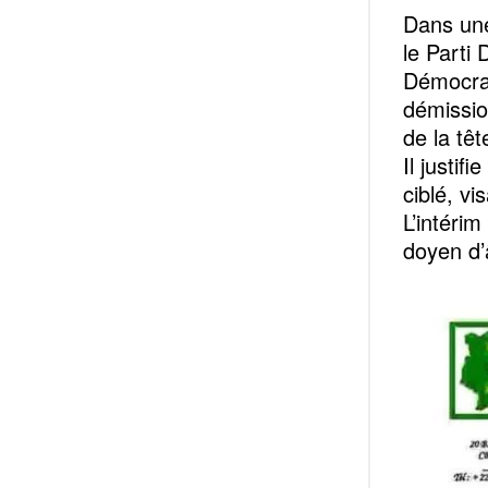
Dans une
le Parti
Démocrat
démissio
de la têt
Il justif
ciblé, vi
L’intéri
doyen d’