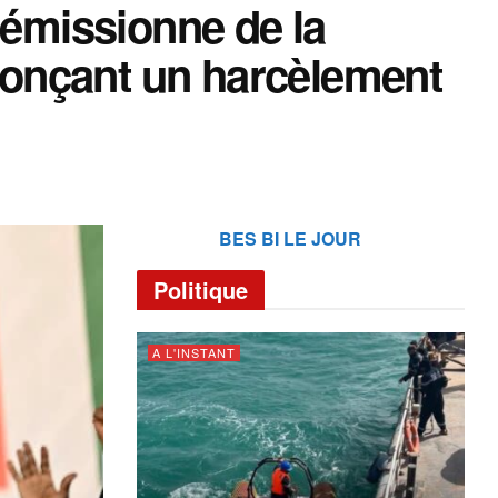
démissionne de la
onçant un harcèlement
BES BI LE JOUR
Politique
A L'INSTANT