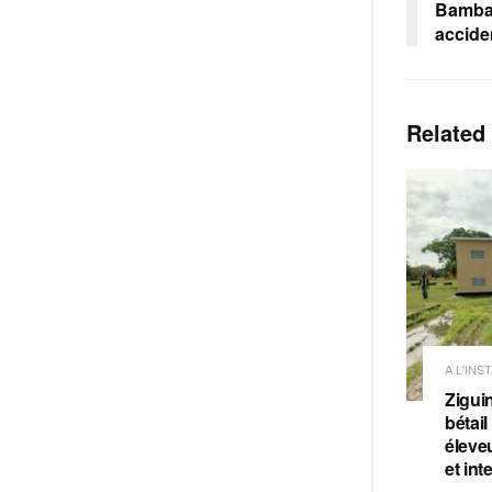
Bambar
accide
Related
A L'INS
Ziguin
bétail
éleve
et int