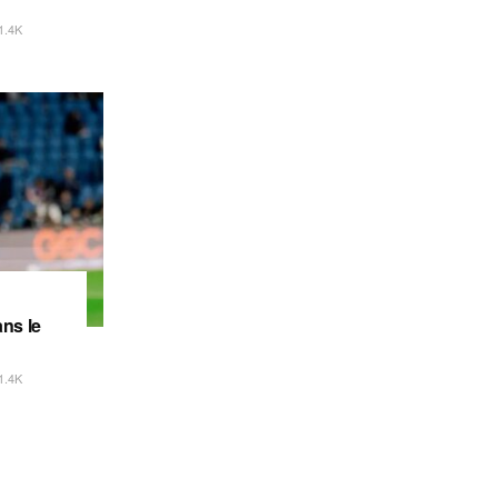
1.4K
ns le
1.4K