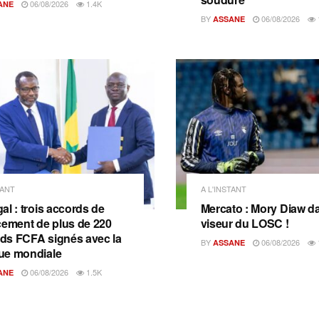
06/08/2026
1.4K
ANE
BY
06/08/2026
ASSANE
TANT
A L'INSTANT
al : trois accords de
Mercato : Mory Diaw da
cement de plus de 220
viseur du LOSC !
ards FCFA signés avec la
BY
06/08/2026
ASSANE
ue mondiale
06/08/2026
1.5K
ANE