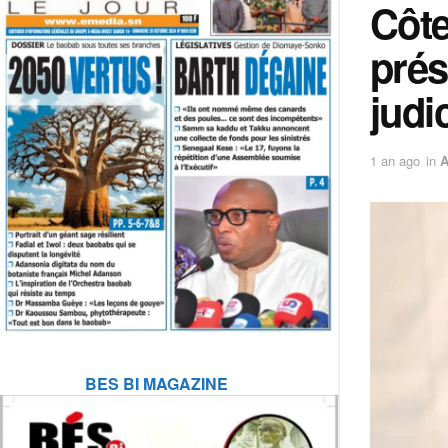
Côte
prés
judi
1 an ago
in
A
BES BI MAGAZINE