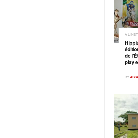
A L'INS
Hippi
éditi
de l’É
play 
BY
ASS