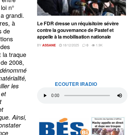
loi n°
 a grandi.
res, à
Le FDR dresse un réquisitoire sévère
s de
contre la gouvernance de Pastef et
appelle à la mobilisation nationale
tions
odes
BY
18/12/2025
1.9K
ASSANE
0
 la traque
i de 2008,
el dénommé
atérialité,
ECOUTER IRADIO
ller les
 et
t
et
que. Ainsi,
onstater
ance