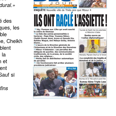
dural.»
lé des
ques, les
ble
ne, Cheikh
blent
 la
n et
vent
Sauf si
fins