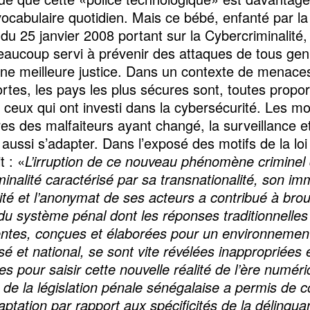
vocabulaire quotidien. Mais ce bébé, enfanté par la 
du 25 janvier 2008 portant sur la Cybercriminalité,
beaucoup servi à prévenir des attaques de tous gen
une meilleure justice. Dans un contexte de menace
ortes, les pays les plus sécures sont, toutes propor
 ceux qui ont investi dans la cybersécurité. Les m
res des malfaiteurs ayant changé, la surveillance et
 aussi s’adapter. Dans l’exposé des motifs de la lo
it : «
L’irruption de ce nouveau phénomène crimin
inalité caractérisé par sa transnationalité, son imm
lité et l’anonymat de ses acteurs a contribué à broui
du système pénal dont les réponses traditionnelles
tes, conçues et élaborées pour un environnemen
sé et national, se sont vite révélées inappropriées 
s pour saisir cette nouvelle réalité de l’ère numéri
 de la législation pénale sénégalaise a permis de c
aptation par rapport aux spécificités de la délinqu