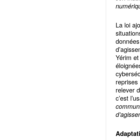
numériqu
La loi aj
situatio
données 
d’agisse
Yérim et
éloignée
cybersécu
reprises
relever 
c’est l’
communic
d’agisse
Adaptat