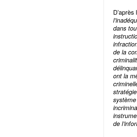
D’après l
l’inadéq
dans tou
instruct
infractio
de la co
criminal
délinqua
ont la m
criminel
stratégi
système 
incrimin
instrume
de l’inf