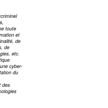
criminel
s,
ne toute
rmation et
nalité, de
s, de
gies, etc.
tique
 une cyber-
tation du
t des
nologies