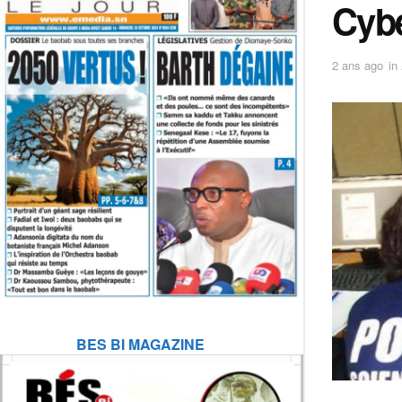
Cybe
2 ans ago
in
BES BI MAGAZINE