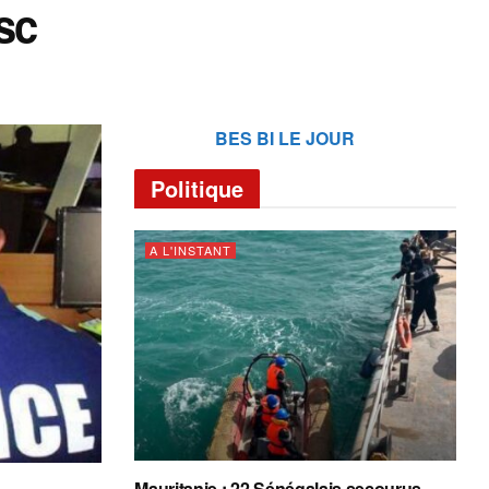
sc
BES BI LE JOUR
Politique
A L'INSTANT
Mauritanie : 22 Sénégalais secourus