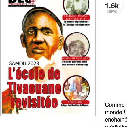
1.6k
VIEWS
Comme si
monde ! 
enchainé
médiatiq