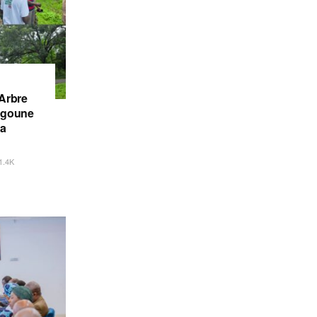
’Arbre
iégoune
la
1.4K