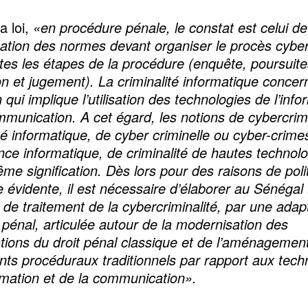
a loi,
«en procédure pénale, le constat est celui de
uation des normes devant organiser le procès cyber
tes les étapes de la procédure (enquête, poursuite
ion et jugement). La criminalité informatique concer
n qui implique l’utilisation des technologies de l’info
mmunication. A cet égard, les notions de cybercrimi
ité informatique, de cyber criminelle ou cyber-crime
nce informatique, de criminalité de hautes technolo
ême signification. Dès lors pour des raisons de poli
le évidente, il est nécessaire d’élaborer au Sénégal
e de traitement de la cybercriminalité, par une adap
pénal, articulée autour de la modernisation des
ations du droit pénal classique et de l’aménagemen
nts procéduraux traditionnels par rapport aux tech
ormation et de la communication».