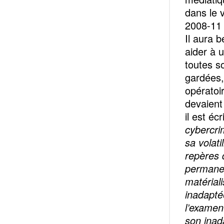
dans le 
2008-11 
Il aura 
aider à 
toutes s
gardées,
opératoi
devaient
il est écr
cybercrim
sa volati
repères 
permanen
matériali
inadaptée
l’examen
son inad