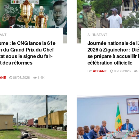
TANT
A L'INSTANT
sme : le CNG lance la 61e
Journée nationale de l
on du Grand Prix du Chef
2026 à Ziguinchor : D
tat sous le signe du fair-
se prépare à accueillir 
et des réformes
célébration officielle
BY
06/08/2026
ASSANE
06/08/2026
1.4K
ANE