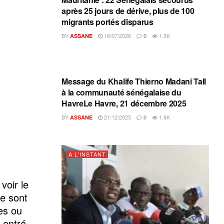
après 25 jours de dérive, plus de 100
migrants portés disparus
BY
18/07/2026
1.5K
ASSANE
0
A L'INSTANT
Message du Khalife Thierno Madani Tall
à la communauté sénégalaise du
HavreLe Havre, 21 décembre 2025
BY
21/12/2025
1.8K
ASSANE
0
A L'INSTANT
voir le
e sont
es ou
 entré