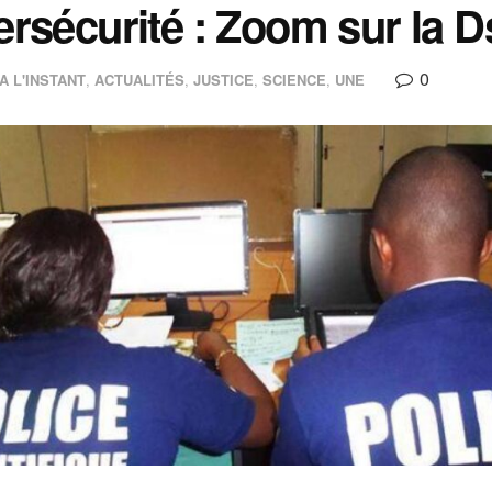
rsécurité : Zoom sur la D
0
A L'INSTANT
,
ACTUALITÉS
,
JUSTICE
,
SCIENCE
,
UNE