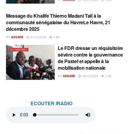
Message du Khalife Thierno Madani Tall à la
A L'INSTANT
communauté sénégalaise du HavreLe Havre, 21
décembre 2025
BY
ASSANE
21/12/2025
1.8K
Le FDR dresse un réquisitoire
A L'INSTANT
sévère contre la gouvernance
de Pastef et appelle à la
mobilisation nationale
BY
ASSANE
18/12/2025
1.9K
ECOUTER IRADIO