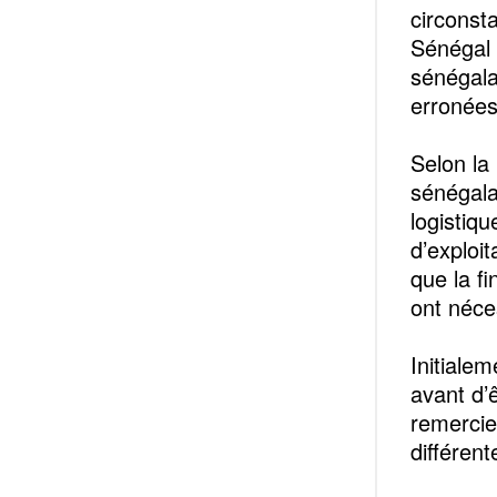
circonst
Sénégal v
sénégala
erronées
Selon la
sénégala
logistiqu
d’exploit
que la f
ont néce
Initiale
avant d’
remercie
différen