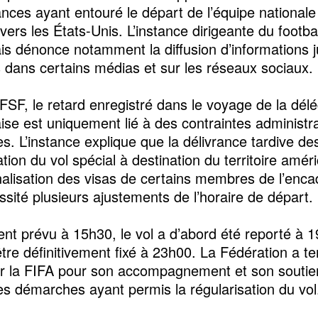
ances ayant entouré le départ de l’équipe nationale
ers les États-Unis. L’instance dirigeante du footbal
is dénonce notamment la diffusion d’informations 
 dans certains médias et sur les réseaux sociaux.
 FSF, le retard enregistré dans le voyage de la dél
ise est uniquement lié à des contraintes administra
es. L’instance explique que la délivrance tardive de
ation du vol spécial à destination du territoire améri
inalisation des visas de certains membres de l’enc
ssité plusieurs ajustements de l’horaire de départ.
ment prévu à 15h30, le vol a d’abord été reporté à 
être définitivement fixé à 23h00. La Fédération a t
r la FIFA pour son accompagnement et son soutie
tes démarches ayant permis la régularisation du vol