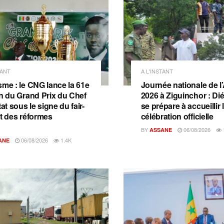
TANT
A L'INSTANT
sme : le CNG lance la 61e
Journée nationale de l
on du Grand Prix du Chef
2026 à Ziguinchor : D
tat sous le signe du fair-
se prépare à accueillir 
et des réformes
célébration officielle
BY
06/08/2026
ASSANE
06/08/2026
1.4K
ANE