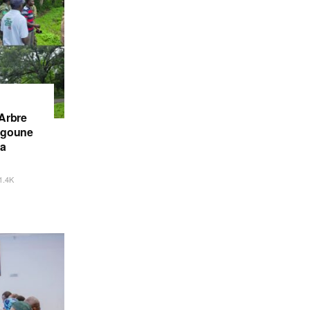
’Arbre
iégoune
la
1.4K