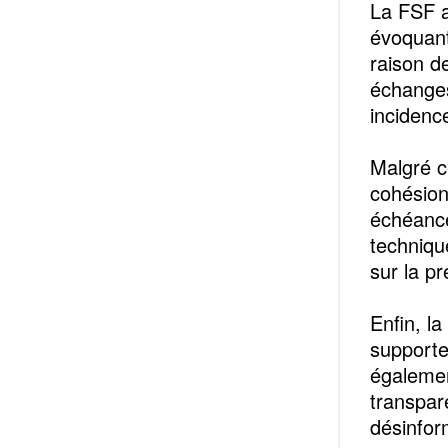
La FSF a
évoquant
raison d
échanges
incidenc
Malgré c
cohésion
échéance
techniqu
sur la pr
Enfin, l
supporter
égaleme
transpare
désinfor