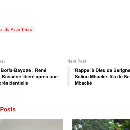
rat de Pape Thiaw
ost
Next Post
e Boffa-Bayotte : René
Rappel à Dieu de Serign
 Bassène libéré après une
Saliou Mbacké, fils de Se
présidentielle
Mbacké
Posts