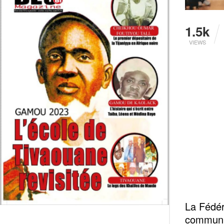
1.5k
VIEWS
La Fédér
communiq