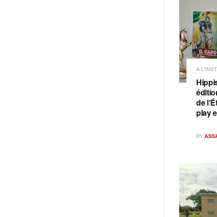
A L'INS
Hippi
éditi
de l’É
play 
BY
ASS