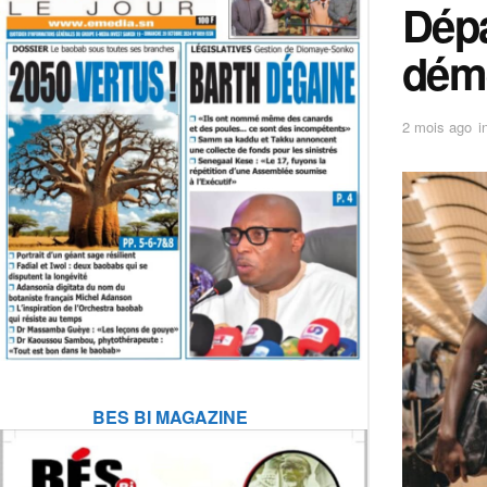
Dépa
déme
2 mois ago
i
BES BI MAGAZINE