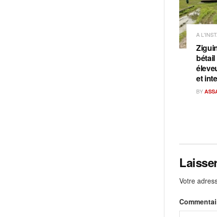
A L'INS
Ziguin
bétail
éleve
et int
BY
ASS
Laisse
Votre adress
Commentai