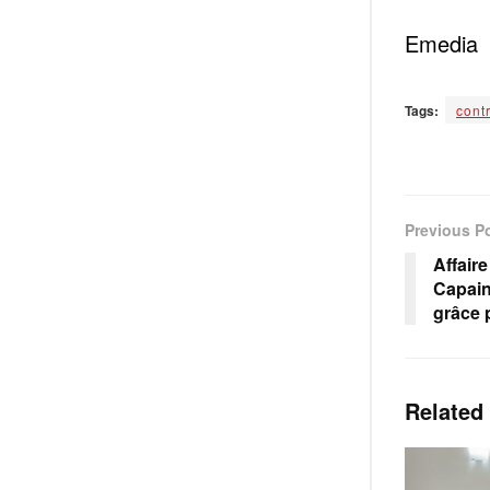
Emedia
Tags:
cont
Previous P
Affair
Capain
grâce 
Related