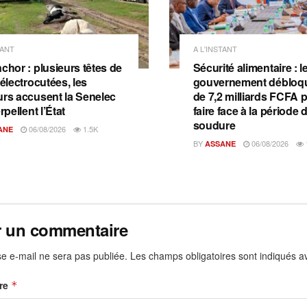
TANT
A L'INSTANT
chor : plusieurs têtes de
Sécurité alimentaire : l
 électrocutées, les
gouvernement débloqu
urs accusent la Senelec
de 7,2 milliards FCFA 
erpellent l’État
faire face à la période 
soudure
06/08/2026
1.5K
ANE
BY
06/08/2026
ASSANE
r un commentaire
e e-mail ne sera pas publiée.
Les champs obligatoires sont indiqués 
re
*