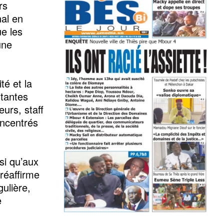
rs
al en
ue les
une
té et la
rtantes
urs, staff
oncentrés
si qu’aux
 réaffirme
ulière,
e