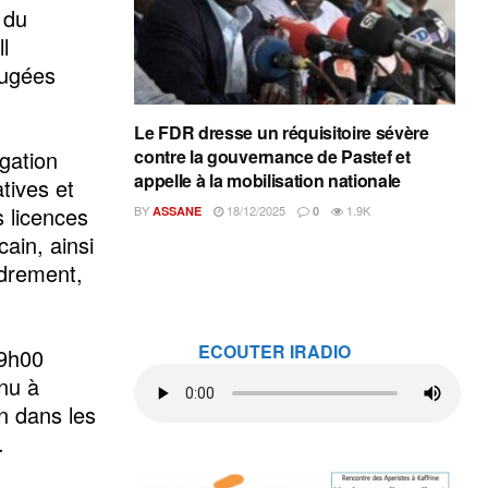
 du
l
jugées
Le FDR dresse un réquisitoire sévère
égation
contre la gouvernance de Pastef et
appelle à la mobilisation nationale
tives et
s licences
BY
18/12/2025
1.9K
ASSANE
0
cain, ainsi
adrement,
ECOUTER IRADIO
19h00
enu à
n dans les
.