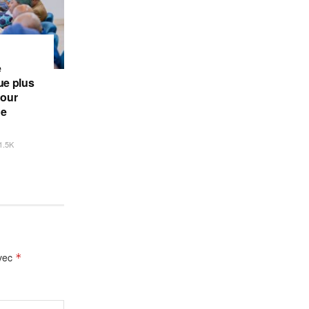
e
e plus
pour
de
1.5K
avec
*