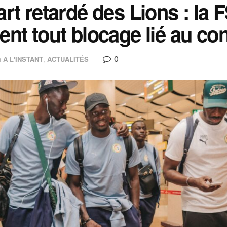
rt retardé des Lions : la FS
nt tout blocage lié au co
0
n
A L'INSTANT
,
ACTUALITÉS