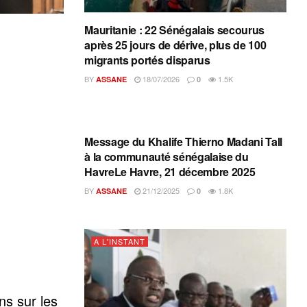
Mauritanie : 22 Sénégalais secourus
après 25 jours de dérive, plus de 100
migrants portés disparus
BY
18/07/2026
1.5K
ASSANE
0
A L'INSTANT
Message du Khalife Thierno Madani Tall
à la communauté sénégalaise du
HavreLe Havre, 21 décembre 2025
BY
21/12/2025
1.8K
ASSANE
0
A L'INSTANT
ns sur les