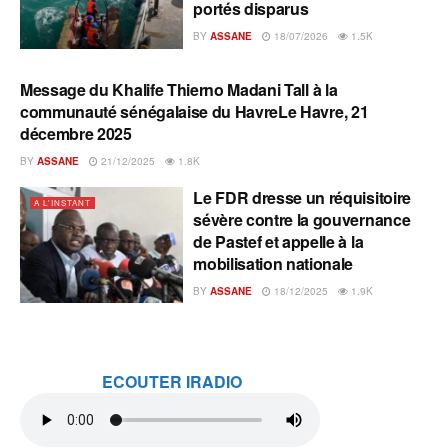
portés disparus
BY
ASSANE
18/07/2026
1.5K
Message du Khalife Thierno Madani Tall à la
A L'INSTANT
communauté sénégalaise du HavreLe Havre, 21
décembre 2025
BY
ASSANE
21/12/2025
1.8K
Le FDR dresse un réquisitoire
A L'INSTANT
sévère contre la gouvernance
de Pastef et appelle à la
mobilisation nationale
BY
ASSANE
18/12/2025
1.9K
ECOUTER IRADIO