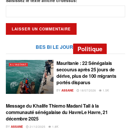
Saisissez le texte affiché ci-dessus:
BES BI LE JOUR
Politique
Mauritanie : 22 Sénégalais
A L'INSTANT
secourus après 25 jours de
dérive, plus de 100 migrants
portés disparus
BY
ASSANE
18/07/2026
1.5K
Message du Khalife Thierno Madani Tall à la
A L'INSTANT
communauté sénégalaise du HavreLe Havre, 21
décembre 2025
BY
ASSANE
21/12/2025
1.8K