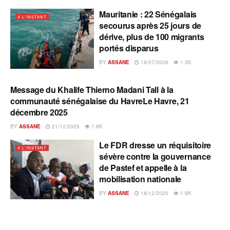
Mauritanie : 22 Sénégalais
A L'INSTANT
secourus après 25 jours de
dérive, plus de 100 migrants
portés disparus
BY
ASSANE
18/07/2026
1.5K
Message du Khalife Thierno Madani Tall à la
A L'INSTANT
communauté sénégalaise du HavreLe Havre, 21
décembre 2025
BY
ASSANE
21/12/2025
1.8K
Le FDR dresse un réquisitoire
A L'INSTANT
sévère contre la gouvernance
de Pastef et appelle à la
mobilisation nationale
BY
ASSANE
18/12/2025
1.9K