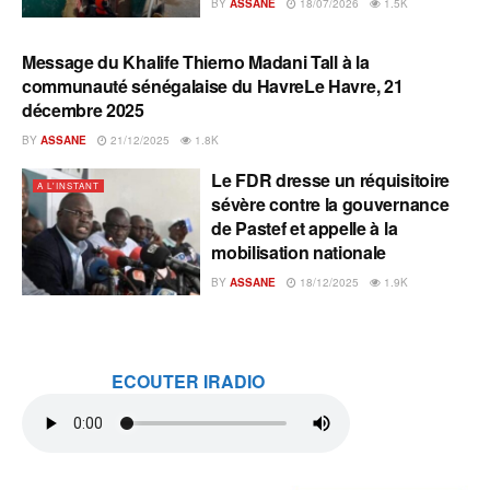
BY
ASSANE
18/07/2026
1.5K
Message du Khalife Thierno Madani Tall à la
A L'INSTANT
communauté sénégalaise du HavreLe Havre, 21
décembre 2025
BY
ASSANE
21/12/2025
1.8K
Le FDR dresse un réquisitoire
A L'INSTANT
sévère contre la gouvernance
de Pastef et appelle à la
mobilisation nationale
BY
ASSANE
18/12/2025
1.9K
ECOUTER IRADIO