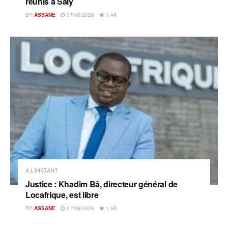
réunis à Saly
BY
ASSANE
07/08/2026
1.4K
A L'INSTANT
Justice : Khadim Bâ, directeur général de
Locafrique, est libre
BY
ASSANE
07/08/2026
1.6K