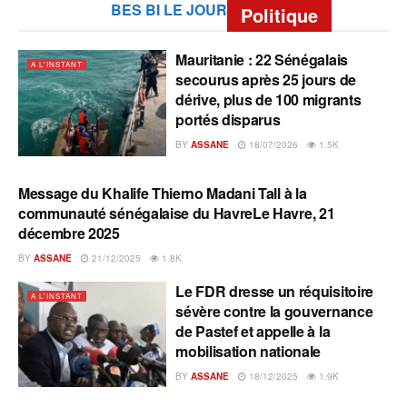
BES BI LE JOUR
Politique
Mauritanie : 22 Sénégalais
A L'INSTANT
secourus après 25 jours de
dérive, plus de 100 migrants
portés disparus
BY
ASSANE
18/07/2026
1.5K
Message du Khalife Thierno Madani Tall à la
A L'INSTANT
communauté sénégalaise du HavreLe Havre, 21
décembre 2025
BY
ASSANE
21/12/2025
1.8K
Le FDR dresse un réquisitoire
A L'INSTANT
sévère contre la gouvernance
de Pastef et appelle à la
mobilisation nationale
BY
ASSANE
18/12/2025
1.9K