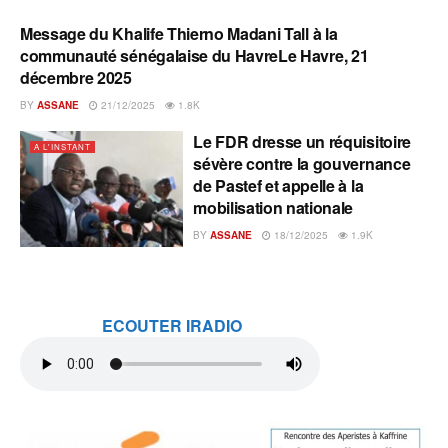
Message du Khalife Thierno Madani Tall à la
A L'INSTANT
communauté sénégalaise du HavreLe Havre, 21
décembre 2025
BY
ASSANE
21/12/2025
1.8K
Le FDR dresse un réquisitoire
A L'INSTANT
sévère contre la gouvernance
de Pastef et appelle à la
mobilisation nationale
BY
ASSANE
18/12/2025
1.9K
ECOUTER IRADIO