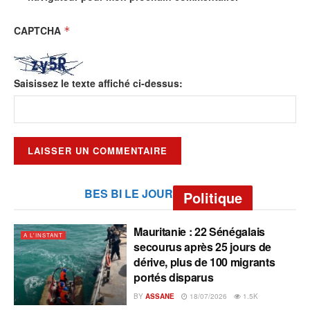
CAPTCHA
*
Saisissez le texte affiché ci-dessus:
BES BI LE JOUR
Politique
Mauritanie : 22 Sénégalais
A L'INSTANT
secourus après 25 jours de
dérive, plus de 100 migrants
portés disparus
BY
ASSANE
18/07/2026
1.5K