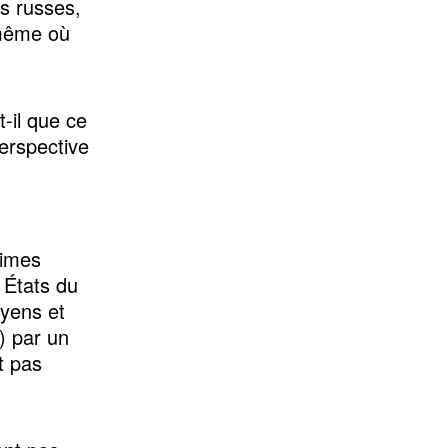
es russes,
 même où
-il que ce
erspective
gimes
 États du
yens et
) par un
t pas