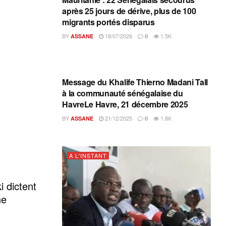
après 25 jours de dérive, plus de 100
migrants portés disparus
BY
18/07/2026
1.5K
ASSANE
0
A L'INSTANT
Message du Khalife Thierno Madani Tall
à la communauté sénégalaise du
HavreLe Havre, 21 décembre 2025
BY
21/12/2025
1.8K
ASSANE
0
A L'INSTANT
i dictent
ne