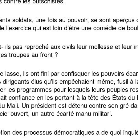
s contre les putschistes.
lants soldats, une fois au pouvoir, se sont aperçus
de l’exercice qui est loin d’être une comédie de bou
- ils pas reproché aux civils leur mollesse et leur i
des troupes au front ?
 lasse, ils ont fini par confisquer les pouvoirs éca
 dirigeants élus qu’ils empêchaient même, fusil à 
uer les programmes pour lesquels leurs peuples res
fait confiance en les portant à la tête des États du 
du Mali. Un président est détenu contre son gré d
ciel ouvert, un autre écarté manu militari.
uption des processus démocratiques a de quoi inqui