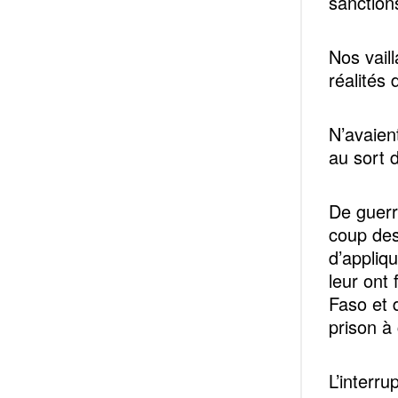
sanction
Nos vail
réalités 
N’avaient
au sort 
De guerre
coup des
d’appliq
leur ont 
Faso et 
prison à 
L’interr