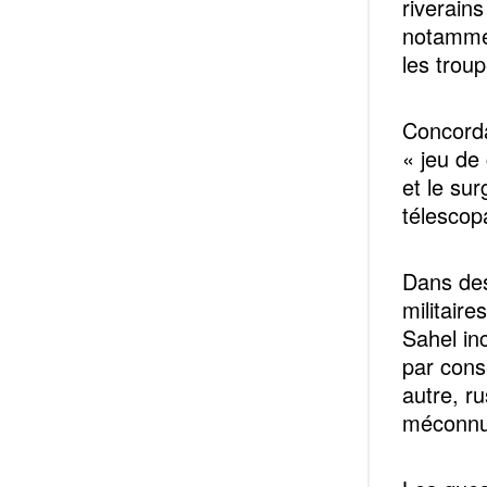
riverains
notamme
les trou
Concorda
« jeu de
et le su
télescop
Dans des
militair
Sahel in
par cons
autre, ru
méconnus