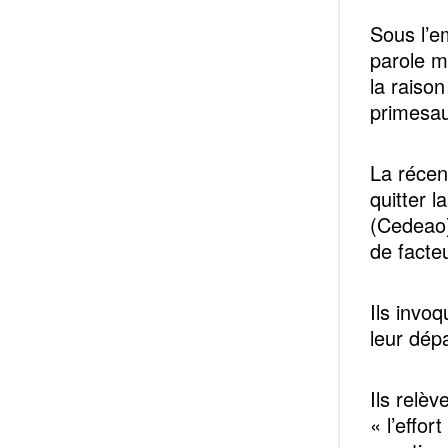
Sous l’em
parole m
la raiso
primesau
La récen
quitter 
(Cedeao)
de facte
Ils invo
leur dépa
Ils relè
« l’effor