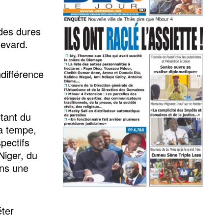
 des dures
levard.
ndifférence
rtant du
la tempe,
pectifs
Niger, du
ans une
éter