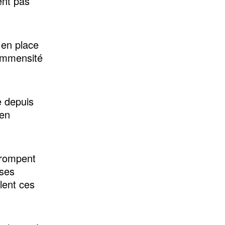
ent pas
 en place
 immensité
e depuis
 en
trompent
uses
lent ces