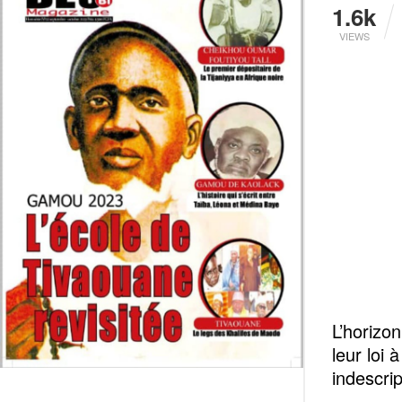
1.6k
VIEWS
L’horizon
leur loi
indescrip