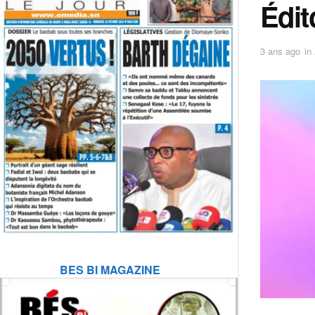
Édit
3 ans ago
in
BES BI MAGAZINE