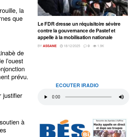
ouille, la
ernes que
Le FDR dresse un réquisitoire sévère
contre la gouvernance de Pastef et
appelle à la mobilisation nationale
BY
18/12/2025
1.9K
ASSANE
0
kinabè de
e l’ouest
onjonction
ment prévu.
ECOUTER IRADIO
justifier
soutien à
des