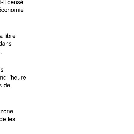
t-il censé
 économie
a libre
 dans
.
ns
nd l’heure
s de
 zone
de les