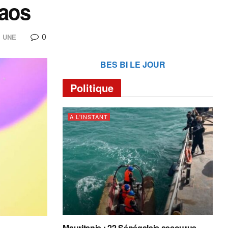
haos
0
,
UNE
BES BI LE JOUR
Politique
A L'INSTANT
Mauritanie : 22 Sénégalais secourus