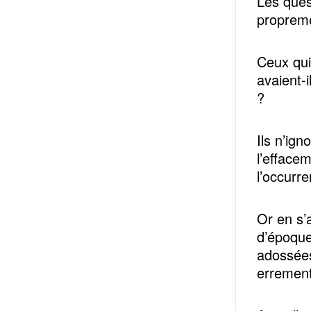
Les ques
propreme
Ceux qui
avaient-i
?
Ils n’ig
l’efface
l’occurr
Or en s’
d’époque
adossées
errement