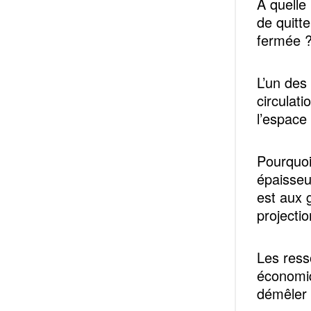
A quelle 
de quitt
fermée 
L’un des 
circulat
l’espace 
Pourquoi
épaisseu
est aux 
projecti
Les ress
économiq
démêler 