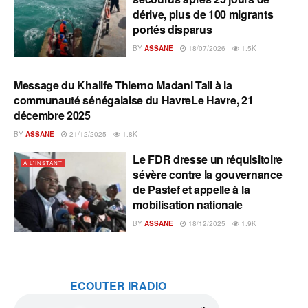
dérive, plus de 100 migrants
portés disparus
BY
ASSANE
18/07/2026
1.5K
Message du Khalife Thierno Madani Tall à la
A L'INSTANT
communauté sénégalaise du HavreLe Havre, 21
décembre 2025
BY
ASSANE
21/12/2025
1.8K
Le FDR dresse un réquisitoire
A L'INSTANT
sévère contre la gouvernance
de Pastef et appelle à la
mobilisation nationale
BY
ASSANE
18/12/2025
1.9K
ECOUTER IRADIO