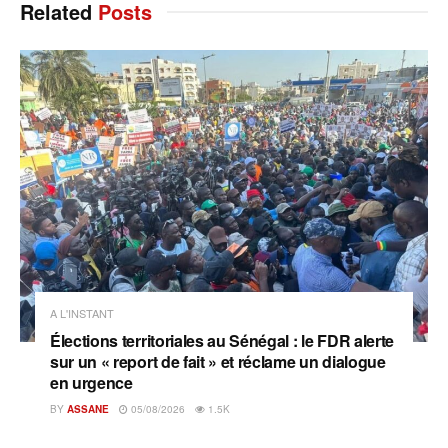
Related
Posts
A L'INSTANT
Élections territoriales au Sénégal : le FDR alerte
sur un « report de fait » et réclame un dialogue
en urgence
BY
ASSANE
05/08/2026
1.5K