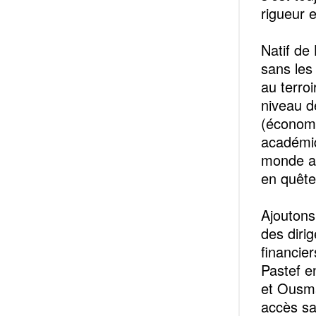
rigueur e
Natif de 
sans les
au terroi
niveau d
(économi
académiq
monde av
en quête 
Ajoutons
des diri
financier
Pastef e
et Ousman
accès san