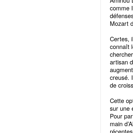
Aminou LO
comme Il
défenses
Mozart d
Certes, i
connaît l
chercher 
artisan 
augmenté
creusé. 
de crois
Cette opt
sur une 
Pour part
main d’A
récentes