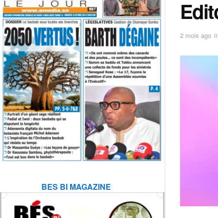
Edit
2 mois ago
i
BES BI MAGAZINE