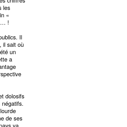
es chiffres
 les
in «
e… !
ublics. Il
il sait où
 été un
tte a
vantage
rspective
t dolosifs
négatifs.
 lourde
ne de ses
 pays va