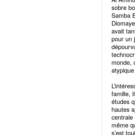
sobre bo
Samba BA
Diomaye 
avait tan
pour un j
dépourvu
technocr
monde, q
atypique
L’intéres
famille,
études qu
hautes s
centrale
même que
s’est to