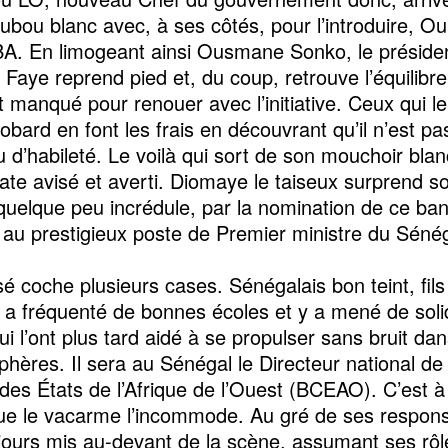
ubou blanc avec, à ses côtés, pour l’introduire, O
. En limogeant ainsi Ousmane Sonko, le préside
Faye reprend pied et, du coup, retrouve l’équilibre 
t manqué pour renouer avec l’initiative. Ceux qui l
obard en font les frais en découvrant qu’il n’est pa
 d’habileté. Le voilà qui sort de son mouchoir bla
ate avisé et averti. Diomaye le taiseux surprend s
uelque peu incrédule, par la nomination de ce ban
 au prestigieux poste de Premier ministre du Sénég
sé coche plusieurs cases. Sénégalais bon teint, fils
 il a fréquenté de bonnes écoles et y a mené de sol
i l’ont plus tard aidé à se propulser sans bruit dan
phères. Il sera au Sénégal le Directeur national d
 des États de l’Afrique de l’Ouest (BCEAO). C’est à
 le vacarme l’incommode. Au gré de ses responsab
ujours mis au-devant de la scène, assumant ses rô