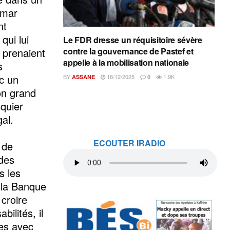
umar
nt
qui lui
Le FDR dresse un réquisitoire sévère
e prenaient
contre la gouvernance de Pastef et
appelle à la mobilisation nationale
s
nc un
BY
18/12/2025
1.9K
ASSANE
0
on grand
quier
al.
ECOUTER IRADIO
 de
ides
s les
e la Banque
 croire
ilités, il
les avec