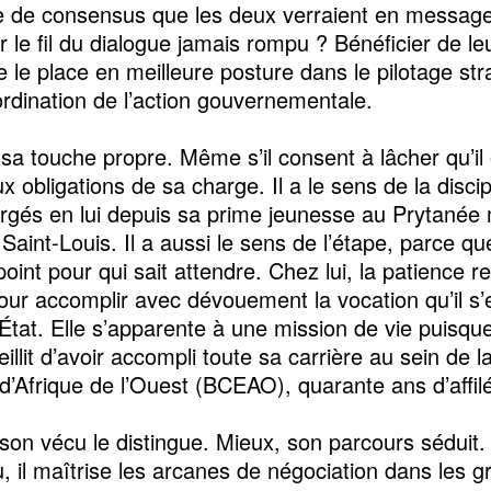
de consensus que les deux verraient en message
r le fil du dialogue jamais rompu ? Bénéficier de le
e le place en meilleure posture dans le pilotage str
ordination de l’action gouvernementale.
 sa touche propre. Même s’il consent à lâcher qu’il 
x obligations de sa charge. Il a le sens de la discip
forgés en lui depuis sa prime jeunesse au Prytanée m
aint-Louis. Il a aussi le sens de l’étape, parce qu
point pour qui sait attendre. Chez lui, la patience r
pour accomplir avec dévouement la vocation qu’il s’
 l’État. Elle s’apparente à une mission de vie puisq
illit d’avoir accompli toute sa carrière au sein de 
 d’Afrique de l’Ouest (BCEAO), quarante ans d’affil
, son vécu le distingue. Mieux, son parcours séduit.
u, il maîtrise les arcanes de négociation dans les 