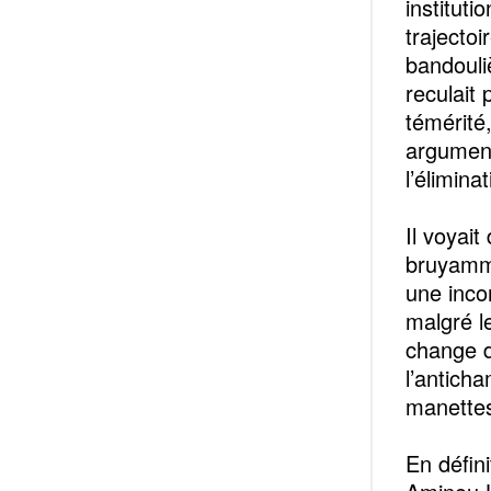
institut
trajectoi
bandouliè
reculait
témérité,
argument
l’élimina
Il voyait
bruyamme
une incom
malgré l
change d
l’antich
manettes
En défin