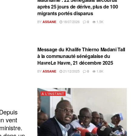
après 25 jours de dérive, plus de 100
migrants portés disparus
BY
18/07/2026
1.5K
ASSANE
0
A L'INSTANT
Message du Khalife Thierno Madani Tall
à la communauté sénégalaise du
HavreLe Havre, 21 décembre 2025
BY
21/12/2025
1.8K
ASSANE
0
A L'INSTANT
 Depuis
un vent
ministre.
e dans un