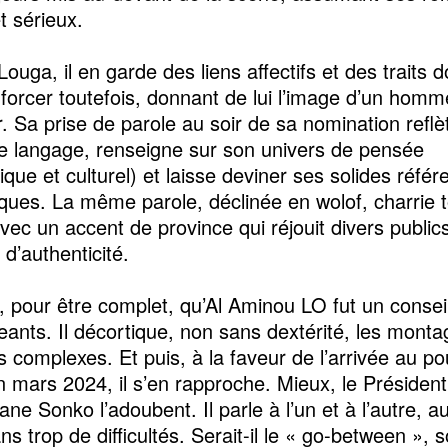
t sérieux.
Louga, il en garde des liens affectifs et des traits
 forcer toutefois, donnant de lui l’image d’un homm
r. Sa prise de parole au soir de sa nomination refl
e langage, renseigne sur son univers de pensée
que et culturel) et laisse deviner ses solides réfé
ues. La même parole, déclinée en wolof, charrie t
ec un accent de province qui réjouit divers public
d’authenticité.
, pour être complet, qu’Al Aminou LO fut un consei
geants. Il décortique, non sans dextérité, les mont
s complexes. Et puis, à la faveur de l’arrivée au po
n mars 2024, il s’en rapproche. Mieux, le Préside
e Sonko l’adoubent. Il parle à l’un et à l’autre, au
s trop de difficultés. Serait-il le « go-between », s