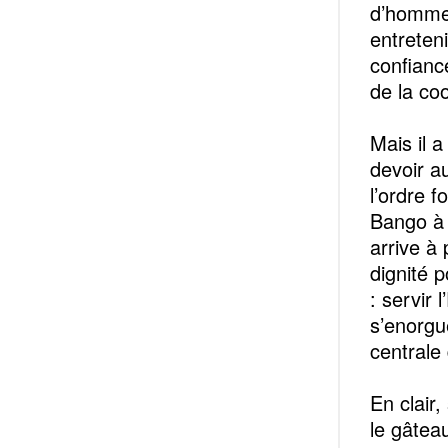
d’homme 
entreteni
confianc
de la co
Mais il a
devoir au
l’ordre 
Bango à S
arrive à 
dignité 
: servir
s’enorgue
centrale
En clair
le gâtea