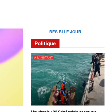
BES BI LE JOUR
Politique
A L'INSTANT
Mauritanie : 22 Sénégalais secourus