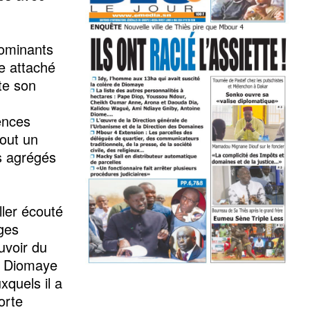
 dominants
e attaché
ète son
rences
out un
s agrégés
ller écouté
ages
uvoir du
nt Diomaye
xquels il a
orte