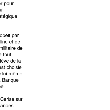
r pour
ur
atégique
obéit par
line et de
ilitaire de
e tout
elève de la
est choisie
ue lui-même
la Banque
ée.
 Cerise sur
grandes