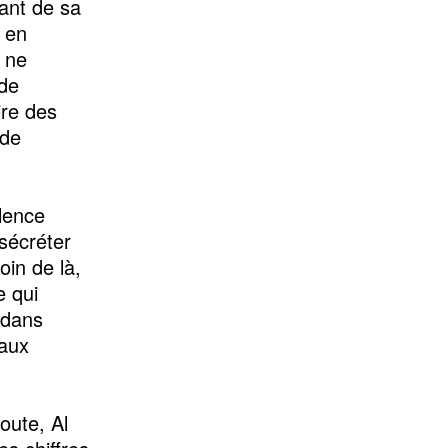
sant de sa
A en
l ne
 de
ire des
 de
olence
sécréter
oin de là,
e qui
 dans
 aux
oute, Al