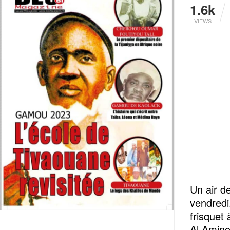
1.6k
VIEWS
Un air de
vendredi,
frisquet
Al Amino