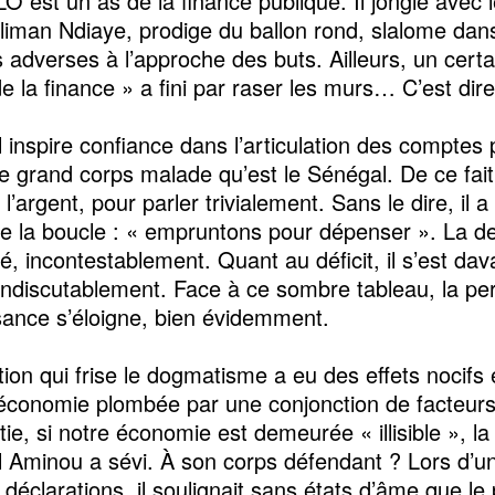
 est un as de la finance publique. Il jongle avec l
iman Ndiaye, prodige du ballon rond, slalome dans
 adverses à l’approche des buts. Ailleurs, un certa
e la finance » a fini par raser les murs… C’est dir
l inspire confiance dans l’articulation des comptes p
e grand corps malade qu’est le Sénégal. De ce fait, 
l’argent, pour parler trivialement. Sans le dire, il a
de la boucle : « empruntons pour dépenser ». La de
, incontestablement. Quant au déficit, il s’est da
Indiscutablement. Face à ce sombre tableau, la pe
sance s’éloigne, bien évidemment.
ion qui frise le dogmatisme a eu des effets nocifs e
économie plombée par une conjonction de facteurs 
ie, si notre économie est demeurée « illisible », la
l Aminou a sévi. À son corps défendant ? Lors d’u
 déclarations, il soulignait sans états d’âme que le