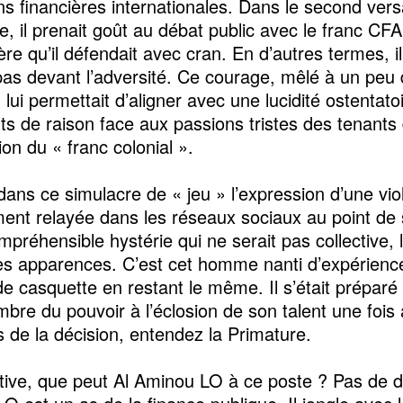
ions financières internationales. Dans le second ver
re, il prenait goût au débat public avec le franc CF
re qu’il défendait avec cran. En d’autres termes, i
 pas devant l’adversité. Ce courage, mêlé à un peu
 lui permettait d’aligner avec une lucidité ostentato
s de raison face aux passions tristes des tenants
tion du « franc colonial ».
 dans ce simulacre de « jeu » l’expression d’une vi
nt relayée dans les réseaux sociaux au point de 
préhensible hystérie qui ne serait pas collective, l
es apparences. C’est cet homme nanti d’expérienc
e casquette en restant le même. Il s’était préparé
ambre du pouvoir à l’éclosion de son talent une fois
 de la décision, entendez la Primature.
itive, que peut Al Aminou LO à ce poste ? Pas de d