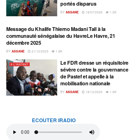
portés disparus
BY
ASSANE
18/07/2026
1.5K
Message du Khalife Thierno Madani Tall à la
A L'INSTANT
communauté sénégalaise du HavreLe Havre, 21
décembre 2025
BY
ASSANE
21/12/2025
1.8K
Le FDR dresse un réquisitoire
A L'INSTANT
sévère contre la gouvernance
de Pastef et appelle à la
mobilisation nationale
BY
ASSANE
18/12/2025
1.9K
ECOUTER IRADIO