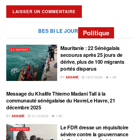
BES BI LE JOUR
Politique
Mauritanie : 22 Sénégalais
A L'INSTANT
secourus après 25 jours de
dérive, plus de 100 migrants
portés disparus
BY
ASSANE
18/07/2026
1.5K
Message du Khalife Thierno Madani Tall à la
A L'INSTANT
communauté sénégalaise du HavreLe Havre, 21
décembre 2025
BY
ASSANE
21/12/2025
1.8K
Le FDR dresse un réquisitoire
A L'INSTANT
sévère contre la gouvernance