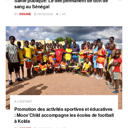
Santé publique: Le défi permanent de don de
sang au Sénégal
BY
ASSANE
08/08/2026
1.4K
A L'INSTANT
Promotion des activités sportives et éducatives
: Moov’Child accompagne les écoles de football
à Kolda