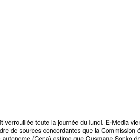
ait verrouillée toute la journée du lundi. E-Media vie
dre de sources concordantes que la Commission é
e autonome (Cena) estime que Ousmane Sonko doit