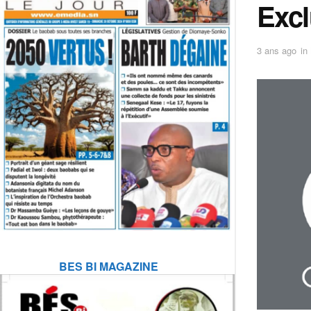
Excl
3 ans ago
in
BES BI MAGAZINE