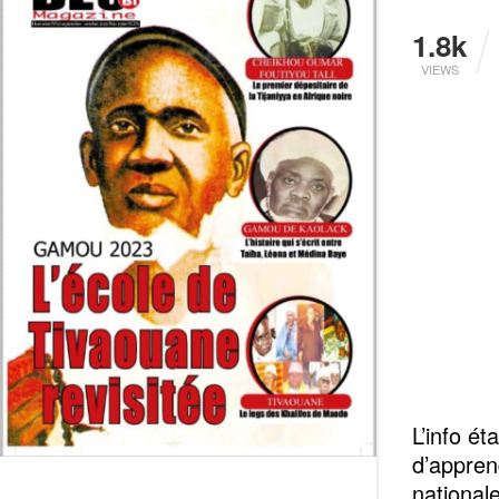
1.8k
VIEWS
L’info ét
d’appren
national