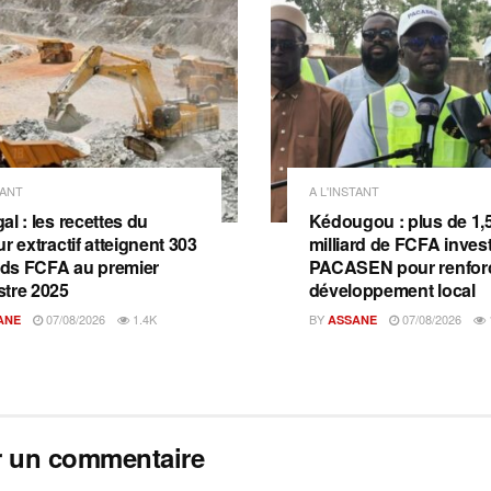
TANT
A L'INSTANT
l : les recettes du
Kédougou : plus de 1,
r extractif atteignent 303
milliard de FCFA invest
ards FCFA au premier
PACASEN pour renforc
tre 2025
développement local
07/08/2026
1.4K
BY
07/08/2026
ANE
ASSANE
r un commentaire