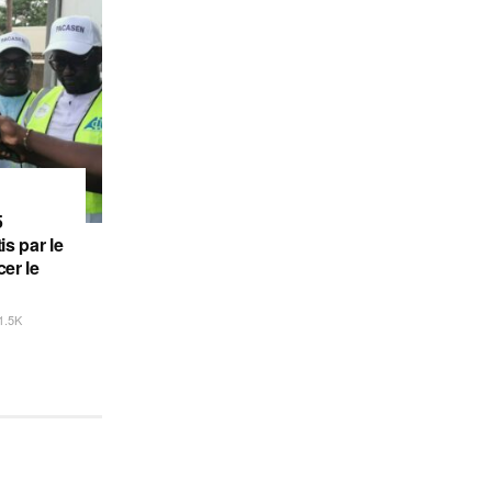
5
is par le
er le
1.5K