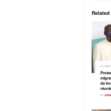
Related
A L'INS
Prote
migra
de tro
réuni
BY
ASS