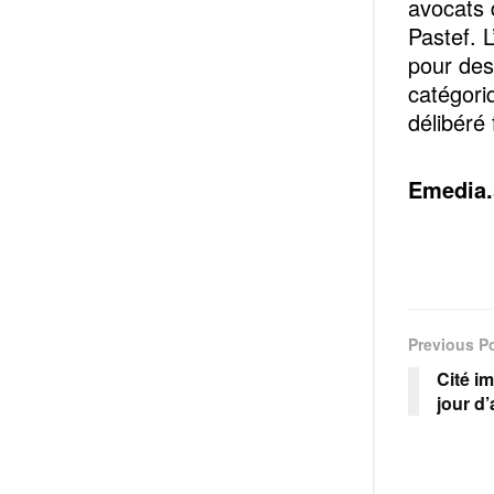
avocats d
Pastef. 
pour des
catégori
délibéré
Emedia.
Previous P
Cité im
jour d