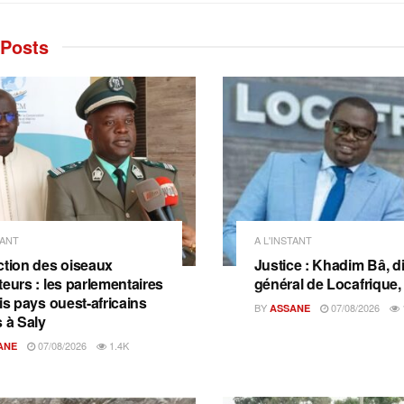
Posts
TANT
A L'INSTANT
ction des oiseaux
Justice : Khadim Bâ, d
teurs : les parlementaires
général de Locafrique, 
is pays ouest-africains
BY
07/08/2026
ASSANE
s à Saly
07/08/2026
1.4K
ANE