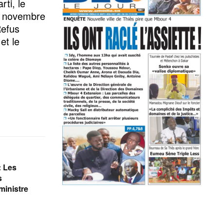
rti, le
 8 novembre
Refus
et le
: Les
s
ministre