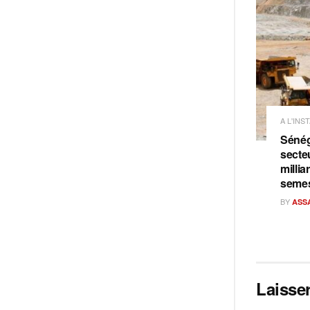
A L'INS
Sénéga
secteu
milli
semes
BY
ASS
Laisse