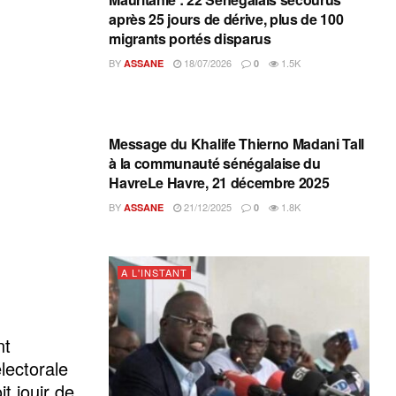
après 25 jours de dérive, plus de 100
migrants portés disparus
BY
18/07/2026
1.5K
ASSANE
0
A L'INSTANT
Message du Khalife Thierno Madani Tall
à la communauté sénégalaise du
HavreLe Havre, 21 décembre 2025
BY
21/12/2025
1.8K
ASSANE
0
A L'INSTANT
nt
lectorale
 jouir de