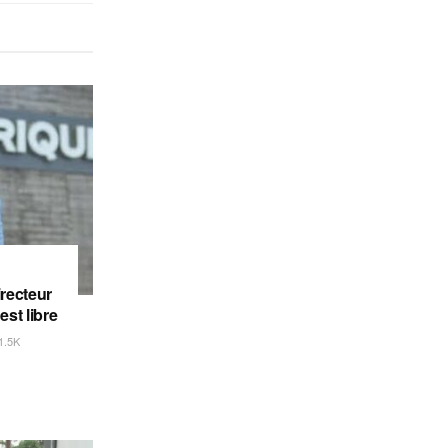
irecteur
est libre
1.5K