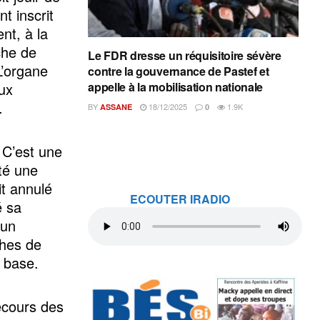
t inscrit
nt, à la
che de
Le FDR dresse un réquisitoire sévère
L’organe
contre la gouvernance de Pastef et
aux
appelle à la mobilisation nationale
o.
BY
18/12/2025
1.9K
ASSANE
0
. C’est une
rté une
it annulé
ECOUTER IRADIO
é sa
 un
ches de
 base.
ecours des