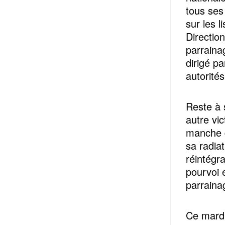
tous ses 
sur les 
Directio
parraina
dirigé p
autorité
Reste à s
autre vic
manche d
sa radia
réintégra
pourvoi 
parraina
Ce mardi