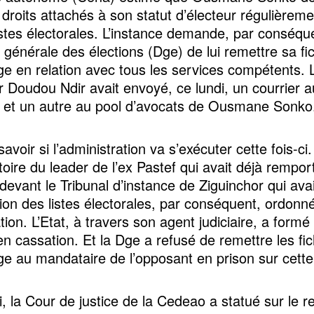
droits attachés à son statut d’électeur régulièremen
listes électorales. L’instance demande, par conséque
n générale des élections (Dge) de lui remettre sa fi
ge en relation avec tous les services compétents. 
ar Doudou Ndir avait envoyé, ce lundi, un courrier 
s et un autre au pool d’avocats de Ousmane Sonk
avoir si l’administration va s’exécuter cette fois-ci
toire du leader de l’ex Pastef qui avait déjà rempo
evant le Tribunal d’instance de Ziguinchor qui ava
tion des listes électorales, par conséquent, ordonn
tion. L’Etat, à travers son agent judiciaire, a formé
en cassation. Et la Dge a refusé de remettre les fi
ge au mandataire de l’opposant en prison sur cette
, la Cour de justice de la Cedeao a statué sur le r