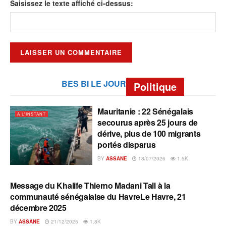
Saisissez le texte affiché ci-dessus:
BES BI LE JOUR
Politique
Mauritanie : 22 Sénégalais
A L'INSTANT
secourus après 25 jours de
dérive, plus de 100 migrants
portés disparus
BY
ASSANE
18/07/2026
1.5K
Message du Khalife Thierno Madani Tall à la
A L'INSTANT
communauté sénégalaise du HavreLe Havre, 21
décembre 2025
BY
ASSANE
21/12/2025
1.8K