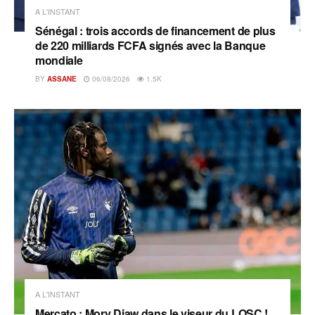
A L'INSTANT
Sénégal : trois accords de financement de plus
de 220 milliards FCFA signés avec la Banque
mondiale
BY
ASSANE
06/08/2026
1.5K
A L'INSTANT
Mercato : Mory Diaw dans le viseur du LOSC !