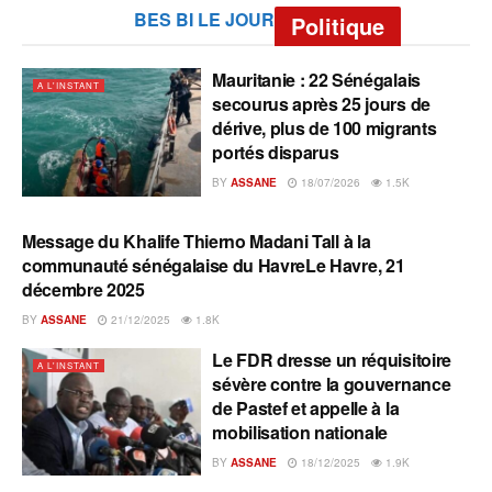
BES BI LE JOUR
Politique
Mauritanie : 22 Sénégalais
A L'INSTANT
secourus après 25 jours de
dérive, plus de 100 migrants
portés disparus
BY
ASSANE
18/07/2026
1.5K
Message du Khalife Thierno Madani Tall à la
A L'INSTANT
communauté sénégalaise du HavreLe Havre, 21
décembre 2025
BY
ASSANE
21/12/2025
1.8K
Le FDR dresse un réquisitoire
A L'INSTANT
sévère contre la gouvernance
de Pastef et appelle à la
mobilisation nationale
BY
ASSANE
18/12/2025
1.9K