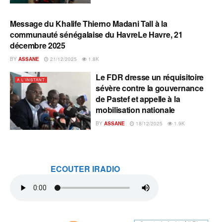
Message du Khalife Thierno Madani Tall à la
A L'INSTANT
communauté sénégalaise du HavreLe Havre, 21
décembre 2025
BY
ASSANE
21/12/2025
1.8K
Le FDR dresse un réquisitoire
A L'INSTANT
sévère contre la gouvernance
de Pastef et appelle à la
mobilisation nationale
BY
ASSANE
18/12/2025
1.9K
ECOUTER IRADIO