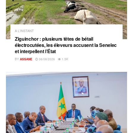
A L'INSTANT
Ziguinchor : plusieurs têtes de bétail
électrocutées, les éleveurs accusent la Senelec
et interpellent l’État
BY
ASSANE
06/08/2026
1.5K