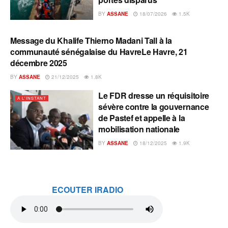
BY
ASSANE
18/07/2026
1.5K
Message du Khalife Thierno Madani Tall à la
A L'INSTANT
communauté sénégalaise du HavreLe Havre, 21
décembre 2025
BY
ASSANE
21/12/2025
1.8K
Le FDR dresse un réquisitoire
A L'INSTANT
sévère contre la gouvernance
de Pastef et appelle à la
mobilisation nationale
BY
ASSANE
18/12/2025
1.9K
ECOUTER IRADIO