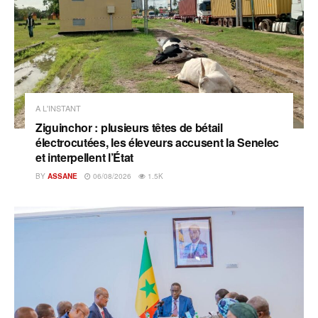
A L'INSTANT
Ziguinchor : plusieurs têtes de bétail
électrocutées, les éleveurs accusent la Senelec
et interpellent l’État
BY
ASSANE
06/08/2026
1.5K