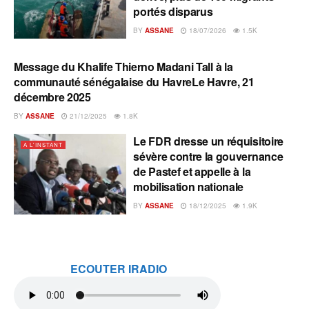
portés disparus
BY
ASSANE
18/07/2026
1.5K
Message du Khalife Thierno Madani Tall à la
A L'INSTANT
communauté sénégalaise du HavreLe Havre, 21
décembre 2025
BY
ASSANE
21/12/2025
1.8K
Le FDR dresse un réquisitoire
A L'INSTANT
sévère contre la gouvernance
de Pastef et appelle à la
mobilisation nationale
BY
ASSANE
18/12/2025
1.9K
ECOUTER IRADIO