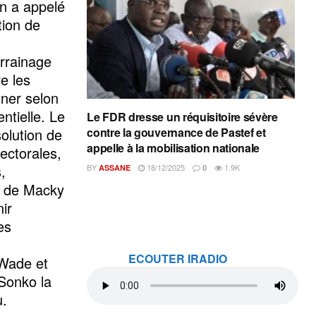
n a appelé
tion de
arrainage
re les
nner selon
ntielle. Le
Le FDR dresse un réquisitoire sévère
solution de
contre la gouvernance de Pastef et
appelle à la mobilisation nationale
lectorales,
,
BY
18/12/2025
1.9K
ASSANE
0
me de Macky
ir
es
ECOUTER IRADIO
 Wade et
 Sonko la
u.