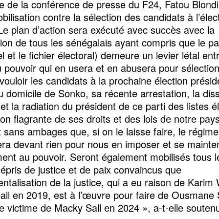
 de la conférence de presse du F24, Fatou Blondi
ilisation contre la sélection des candidats à l’élec
Le plan d’action sera exécuté avec succès avec la
tion de tous les sénégalais ayant compris que le p
iel et le fichier électoral) demeure un levier létal ent
 pouvoir qui en usera et en abusera pour sélectio
ouloir les candidats à la prochaine élection préside
u domicile de Sonko, sa récente arrestation, la dis
 la radiation du président de ce parti des listes é
ion flagrante de ses droits et des lois de notre pays
t sans ambages que, si on le laisse faire, le régi
era devant rien pour nous en imposer et se mainten
ent au pouvoir. Seront également mobilisés tous l
 épris de justice et de paix convaincus que
entalisation de la justice, qui a eu raison de Karim
Sall en 2019, est à l’œuvre pour faire de Ousmane
e victime de Macky Sall en 2024 », a-t-elle souten