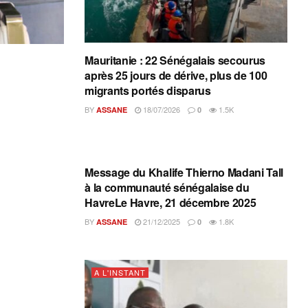
Mauritanie : 22 Sénégalais secourus
après 25 jours de dérive, plus de 100
migrants portés disparus
BY
18/07/2026
1.5K
ASSANE
0
A L'INSTANT
Message du Khalife Thierno Madani Tall
à la communauté sénégalaise du
HavreLe Havre, 21 décembre 2025
BY
21/12/2025
1.8K
ASSANE
0
A L'INSTANT