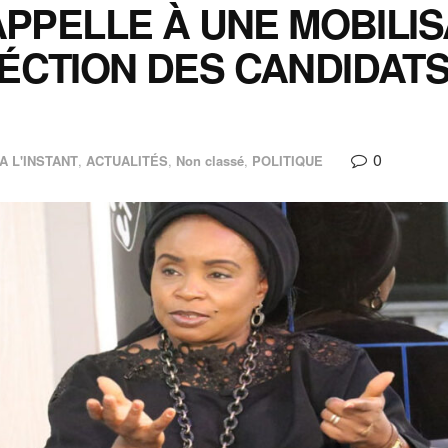
’APPELLE À UNE MOBILI
ÉCTION DES CANDIDATS 
0
A L'INSTANT
,
ACTUALITÉS
,
Non classé
,
POLITIQUE