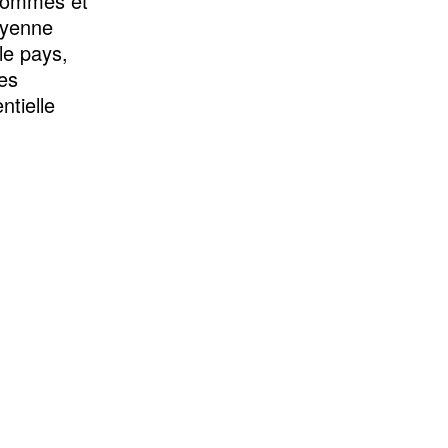
s hommes et
toyenne
le pays,
es
ntielle