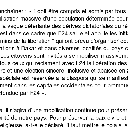
enchaîner : « il doit être compris et admis par tous
lisation massive d’une population déterminée pour
 la vague déferlante des dérives dictatoriales du r
’est dans ce cadre que F24 salue et appuie les initi
mins de la libération’’’ qui ont prévu d’organiser de
ations à Dakar et dans diverses localités du pays
 Les citoyens sont invités à se mobiliser massivem
 tous ceux qui réclament avec F24 la libération des
ers et une élection sincère, inclusive et apaisée e
spéciale est réservée à la diaspora qui se manifes
ement dans les capitales occidentales pour promouv
fendue par F24 ».
e, il s’agira d’une mobilisation continue pour préser
bilité de notre pays. Pour préserver la paix civile et
eligieuse, a-t-elle déclaré, il faut mettre le holà à l