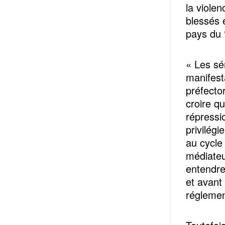
la viole
blessés e
pays du ‘
« Les sé
manifest
préfector
croire qu
répressi
privilég
au cycle
médiateu
entendre
et avant 
réglement