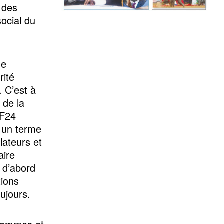
 des
social du
de
rité
. C’est à
 de la
 F24
e un terme
lateurs et
aire
 d’abord
tions
oujours.