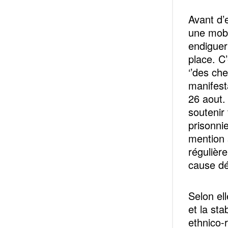
Avant d’
une mobi
endiguer
place. C
‘’des che
manifest
26 aout.
soutenir
prisonni
mention 
régulièr
cause dé
Selon ell
et la sta
ethnico-r