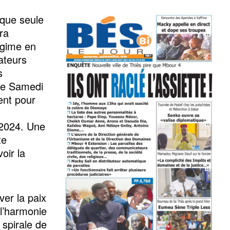
 que seule
ra
égime en
ateurs
s
 ce Samedi
ent pour
n 2024. Une
te
oir la
ver la paix
 l’harmonie
a spirale de