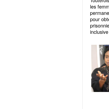
Toutefoi
les femm
permanen
pour obt
prisonnie
inclusive