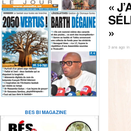
« J
SÉL
»
3 ans ago
in
BES BI MAGAZINE