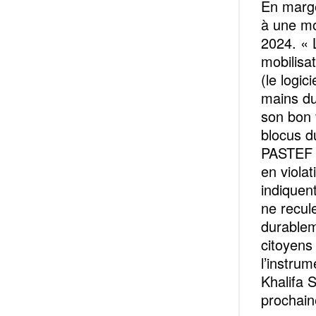
En marge
à une mob
2024. « 
mobilisa
(le logic
mains du
son bon v
blocus d
PASTEF et
en violat
indiquen
ne recul
durablem
citoyens
l’instrum
Khalifa 
prochain