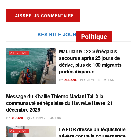
BES BI LE JOUR
Politique
Mauritanie : 22 Sénégalais
A L'INSTANT
secourus après 25 jours de
dérive, plus de 100 migrants
portés disparus
BY
ASSANE
18/07/2026
1.5K
Message du Khalife Thierno Madani Tall à la
A L'INSTANT
communauté sénégalaise du HavreLe Havre, 21
décembre 2025
BY
ASSANE
21/12/2025
1.8K
Le FDR dresse un réquisitoire
A L'INSTANT
sévère contre la gouvernance