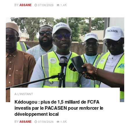
BY
ASSANE
07/08/2026
1.4K
A L'INSTANT
Kédougou : plus de 1,5 milliard de FCFA
investis par le PACASEN pour renforcer le
développement local
BY
ASSANE
07/08/2026
1.5K