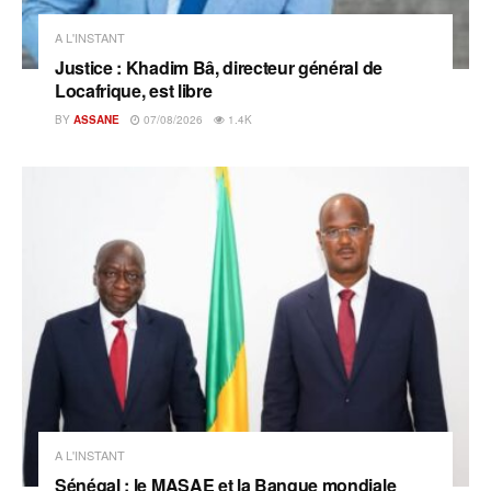
A L'INSTANT
Justice : Khadim Bâ, directeur général de
Locafrique, est libre
BY
ASSANE
07/08/2026
1.4K
A L'INSTANT
Sénégal : le MASAE et la Banque mondiale