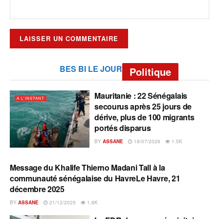
BES BI LE JOUR
Politique
Mauritanie : 22 Sénégalais
A L'INSTANT
secourus après 25 jours de
dérive, plus de 100 migrants
portés disparus
BY
ASSANE
18/07/2026
1.5K
Message du Khalife Thierno Madani Tall à la
A L'INSTANT
communauté sénégalaise du HavreLe Havre, 21
décembre 2025
BY
ASSANE
21/12/2025
1.8K