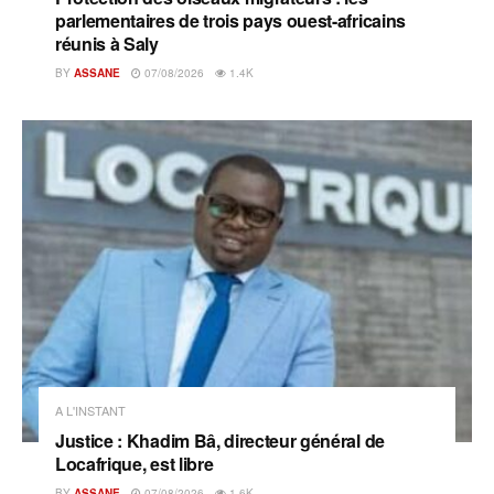
parlementaires de trois pays ouest-africains
réunis à Saly
BY
ASSANE
07/08/2026
1.4K
A L'INSTANT
Justice : Khadim Bâ, directeur général de
Locafrique, est libre
BY
ASSANE
07/08/2026
1.6K