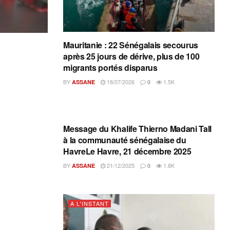
Mauritanie : 22 Sénégalais secourus
après 25 jours de dérive, plus de 100
migrants portés disparus
BY
18/07/2026
1.5K
ASSANE
0
A L'INSTANT
Message du Khalife Thierno Madani Tall
à la communauté sénégalaise du
HavreLe Havre, 21 décembre 2025
BY
21/12/2025
1.8K
ASSANE
0
A L'INSTANT