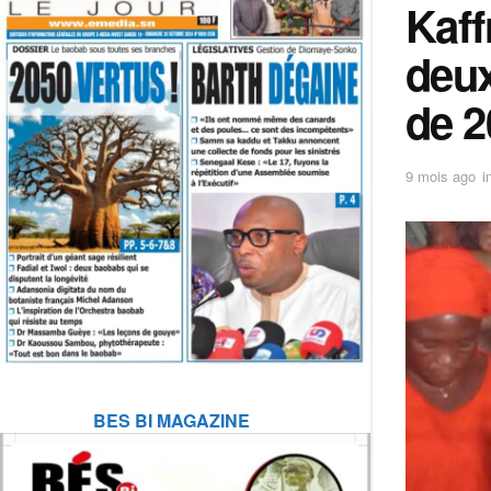
Kaff
deux
de 2
9 mois ago
i
BES BI MAGAZINE