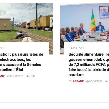
TANT
A L'INSTANT
chor : plusieurs têtes de
Sécurité alimentaire : l
 électrocutées, les
gouvernement débloqu
urs accusent la Senelec
de 7,2 milliards FCFA 
erpellent l’État
faire face à la période 
soudure
06/08/2026
1.5K
ANE
BY
06/08/2026
ASSANE