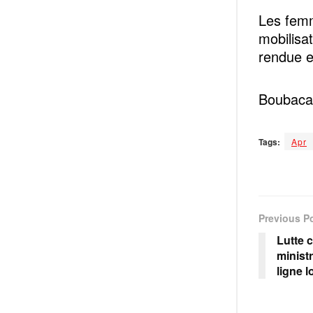
Les femm
mobilisa
rendue e
Boubacar
Tags:
Apr
Previous P
Lutte c
ministr
ligne 