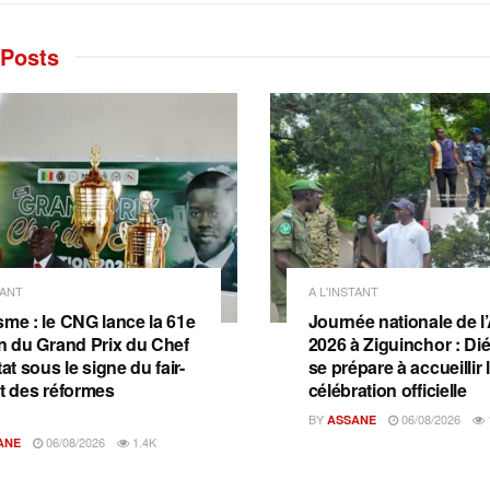
Posts
TANT
A L'INSTANT
sme : le CNG lance la 61e
Journée nationale de l
on du Grand Prix du Chef
2026 à Ziguinchor : D
tat sous le signe du fair-
se prépare à accueillir 
et des réformes
célébration officielle
BY
06/08/2026
ASSANE
06/08/2026
1.4K
ANE