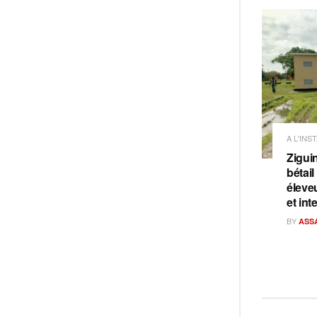
A L'INS
Ziguin
bétail
éleve
et int
BY
ASS