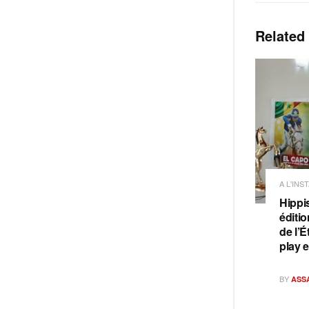
Related
A L'INS
Hippi
éditi
de l’É
play 
BY
ASS