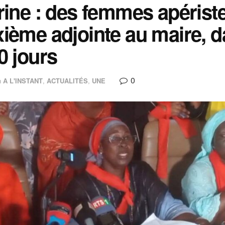
rine : des femmes apériste
ième adjointe au maire, d
0 jours
0
n
A L'INSTANT
,
ACTUALITÉS
,
UNE