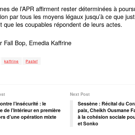
es de l’APR affirment rester déterminées à poursu
tion par tous les moyens légaux jusqu’à ce que justi
t que les coupables répondent de leurs actes.
 Fall Bop, Emedia Kaffrine
kaffrine
Pastef
ost
Next Post
ontre l’insécurité : le
‎Sessène : Récital du Cor
e de l’Intérieur en première
paix, Cheikh Ousmane Fa
lors d’une opération mixte
à la cohésion sociale p
et Sonko