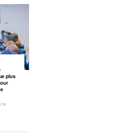
e
e plus
pour
de
1.5K