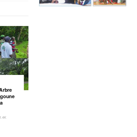
’Arbre
iégoune
la
1.4K