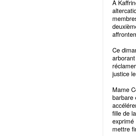
À Kaffrin
altercat
membres 
deuxième
affronte
Ce diman
arborant
réclamer 
justice l
Mame Cou
barbare e
accélére
fille de 
exprimé 
mettre fi