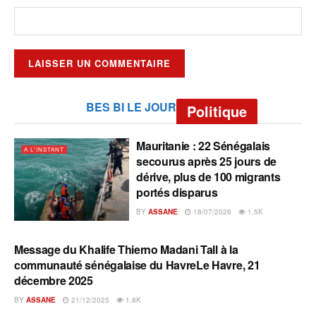
BES BI LE JOUR
Politique
Mauritanie : 22 Sénégalais
A L'INSTANT
secourus après 25 jours de
dérive, plus de 100 migrants
portés disparus
BY
ASSANE
18/07/2026
1.5K
Message du Khalife Thierno Madani Tall à la
A L'INSTANT
communauté sénégalaise du HavreLe Havre, 21
décembre 2025
BY
ASSANE
21/12/2025
1.8K